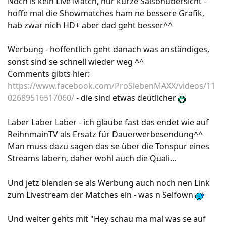
Noch is kein Live Match, nur kurze Saisonübersicht -
hoffe mal die Showmatches ham ne bessere Grafik,
hab zwar nich HD+ aber dad geht besser^^
Werbung - hoffentlich geht danach was anständiges,
sonst sind se schnell wieder weg ^^
Comments gibts hier:
https://www.facebook.com/ProSiebenMAXX/videos/11
02689516517060/
- die sind etwas deutlicher
Laber Laber Laber - ich glaube fast das endet wie auf
ReihnmainTV als Ersatz für Dauerwerbesendung^^
Man muss dazu sagen das se über die Tonspur eines
Streams labern, daher wohl auch die Quali...
Und jetz blenden se als Werbung auch noch nen Link
zum Livestream der Matches ein - was n Selfown
Und weiter gehts mit "Hey schau ma mal was se auf