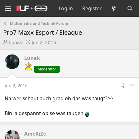
Log in
Register
Multimedia und Technik Forum
Pro7 Maxx Esport / Eleague
T
S
Lunak
Jun 2, 2016
h
t
r
a
Lunak
e
r
a
t
Moderator
d
d
s
a
Jun 2, 2016
#1
t
t
a
e
Na wer schaut auch grad ob das was taugt?^^
r
t
Bin ja gespannt ob se was taugen
e
r
AmeRiZe