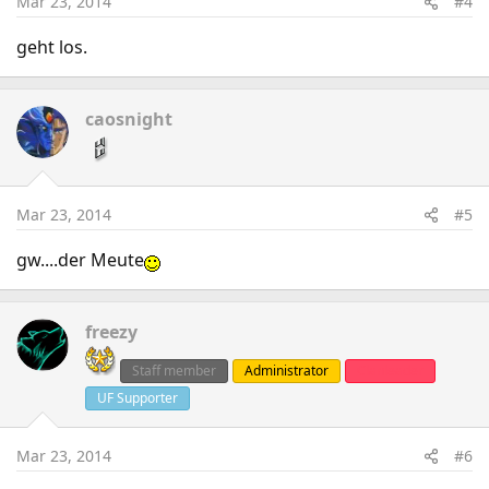
Mar 23, 2014
#4
geht los.
caosnight
Mar 23, 2014
#5
gw....der Meute
freezy
Staff member
Administrator
Clanleader
UF Supporter
Mar 23, 2014
#6