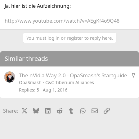
Ja, hier ist die Aufzeichnung:
http://www.youtube.com/watch?v=AEgKf4o9Q48
You must log in or register to reply here.
Similar threads
S
The nVidia Way 2.0 - OpaSmash's Startguide
t
OpaSmash
C&C Tiberium Alliances
i
Replies
5
Aug 1, 2016
c
k
X
Bluesky
LinkedIn
Reddit
Tumblr
WhatsApp
Email
Link
Share:
y