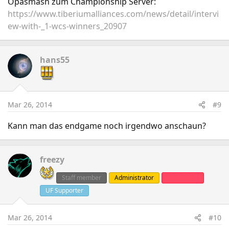
Opasmash zum Championship Server:
https://www.tiberiumalliances.com/news/detail/intervi
ew-with-_1-wcs-winners_20907
hans55
Mar 26, 2014
#9
Kann man das endgame noch irgendwo anschaun?
freezy
Staff member
Administrator
Clanleader
UF Supporter
Mar 26, 2014
#10