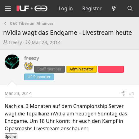
Log in
Register
C&C Tiberium Alliances
nVidia wagt das Endgame - Livestream heute
T
S
freezy
Mar 23, 2014
h
t
r
a
freezy
e
r
a
t
Staff member
Administrator
Clanleader
d
d
UF Supporter
s
a
t
t
Mar 23, 2014
#1
a
e
r
Nach ca. 3 Monaten auf dem Championship Server
t
wagt die Topallianz nVidia am heutigen Sonntag das
e
Endgame. Um 18 Uhr könnt ihr euch den Kampf in
r
Opasmashs Livestream anschauen: