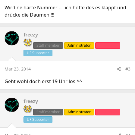
Wird ne harte Nummer .... ich hoffe des es klappt und
drücke die Daumen !!!
freezy
Staff member
Administrator
Clanleader
UF Supporter
Mar 23, 2014
#3
Geht wohl doch erst 19 Uhr los ^^
freezy
Staff member
Administrator
Clanleader
UF Supporter