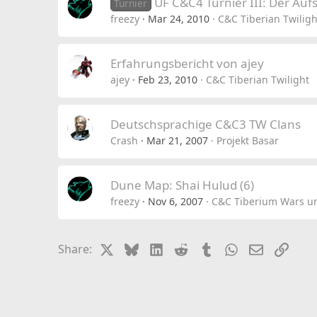
UF C&C4 Turnier III: Der Aufs
Turnier
freezy
Mar 24, 2010
C&C Tiberian Twiligh
Erfahrungsbericht von ajey
ajey
Feb 23, 2010
C&C Tiberian Twilight
Deutschsprachige C&C3 TW Clans
Crash
Mar 21, 2007
Projekt Basar
Dune Map: Shai Hulud (6)
freezy
Nov 6, 2007
C&C Tiberium Wars u
X
Bluesky
LinkedIn
Reddit
Tumblr
WhatsApp
Email
Link
Share: