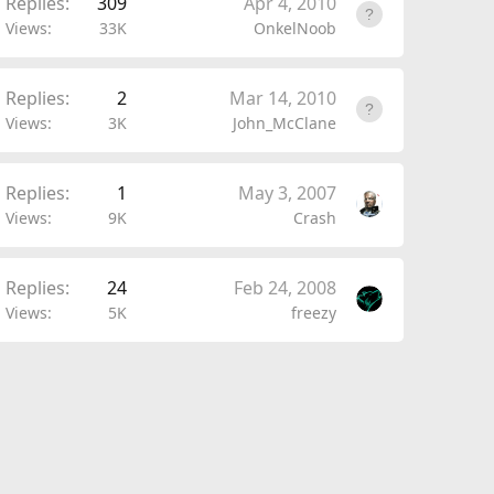
Replies
309
Apr 4, 2010
Views
33K
OnkelNoob
Replies
2
Mar 14, 2010
Views
3K
John_McClane
Replies
1
May 3, 2007
Views
9K
Crash
Replies
24
Feb 24, 2008
Views
5K
freezy