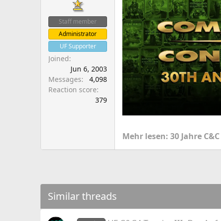
a
e
r
Staff member
t
Administrator
e
r
UF Supporter
Joined
Jun 6, 2003
Messages
4,098
Reaction score
379
Mehr lesen: 30 Jahre C&C
Similar threads