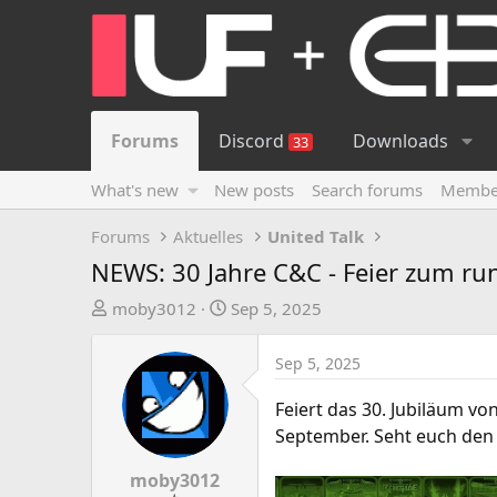
Forums
Discord
Downloads
33
What's new
New posts
Search forums
Membe
Forums
Aktuelles
United Talk
NEWS: 30 Jahre C&C - Feier zum ru
T
S
moby3012
Sep 5, 2025
h
t
r
a
Sep 5, 2025
e
r
a
t
Feiert das 30. Jubiläum 
d
d
September. Seht euch den 
s
a
t
t
moby3012