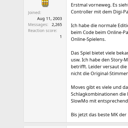
a
e
Erstmal vorneweg. Es sieh
r
Controller mit dem Digi-Pa
Joined
t
Aug 11, 2003
e
Messages
2,265
Ich habe die normale Edit
r
Reaction score
beim Code beim Online-Pas
1
Online-Spielens.
Das Spiel bietet viele be
usw. Ich habe den Story-M
betrifft. Leider versaut 
nicht die Original-Stimme
Moves gibt es viele und d
Schlagkombinationen die L
SlowMo mit entsprechend
Bis jetzt das beste MK de