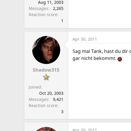
Aug 11, 2003
Messages
2,265
Reaction score
1
Apr 30, 2011
Sag mal Tank, hast du dir 
gar nicht bekommt.
Shadow315
Joined
Oct 20, 2003
Messages
9,421
Reaction score
3
Apr 30, 2011