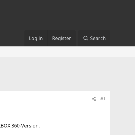
Log in
Register
Search
#1
XBOX 360-Version.