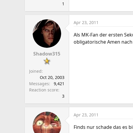
1
Apr 23, 2011
Als MK-Fan der ersten Sek
obligatorische Amen nac
Shadow315
Joined
Oct 20, 2003
Messages
9,421
Reaction score
3
Apr 23, 2011
Finds nur schade das es b