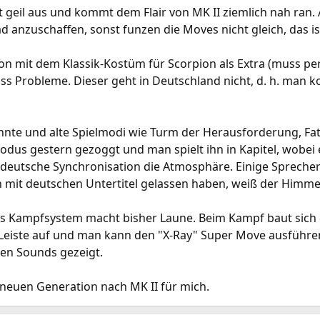
t geil aus und kommt dem Flair von MK II ziemlich nah ran.
d anzuschaffen, sonst funzen die Moves nicht gleich, das is
ion mit dem Klassik-Kostüm für Scorpion als Extra (muss pe
s Probleme. Dieser geht in Deutschland nicht, d. h. man 
kannte und alte Spielmodi wie Turm der Herausforderung, F
odus gestern gezoggt und man spielt ihn in Kapitel, wobei 
die deutsche Synchronisation die Atmosphäre. Einige Sprech
n mit deutschen Untertitel gelassen haben, weiß der Himme
as Kampfsystem macht bisher Laune. Beim Kampf baut sich 
eiste auf und man kann den "X-Ray" Super Move ausführen.
en Sounds gezeigt.
r neuen Generation nach MK II für mich.