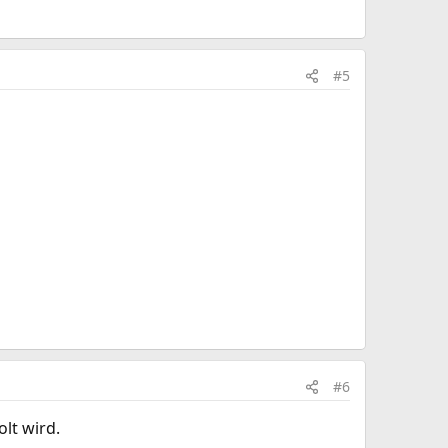
#5
#6
lt wird.