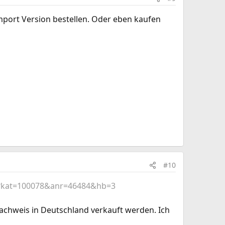
mport Version bestellen. Oder eben kaufen
#10
hp?kat=100078&anr=46484&hb=3
snachweis in Deutschland verkauft werden. Ich