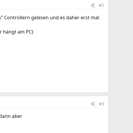
#2
" Controllern gelesen und es daher erst mal
r hängt am PC)
#3
 dann aber