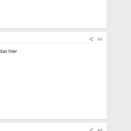
#8
das hier
#9