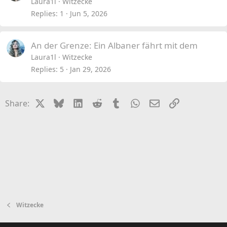
Laura1l
Witzecke
Replies
1
Jun 5, 2026
An der Grenze: Ein Albaner fährt mit dem
Laura1l
Witzecke
Replies
5
Jan 29, 2026
X
Bluesky
LinkedIn
Reddit
Tumblr
WhatsApp
Email
Link
Share:
Witzecke