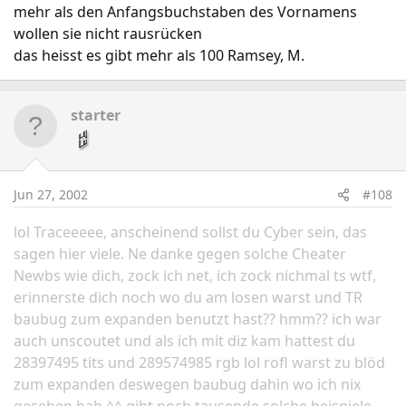
mehr als den Anfangsbuchstaben des Vornamens
wollen sie nicht rausrücken
das heisst es gibt mehr als 100 Ramsey, M.
starter
Jun 27, 2002
#108
lol Traceeeee, anscheinend sollst du Cyber sein, das
sagen hier viele. Ne danke gegen solche Cheater
Newbs wie dich, zock ich net, ich zock nichmal ts wtf,
erinnerste dich noch wo du am losen warst und TR
baubug zum expanden benutzt hast?? hmm?? ich war
auch unscoutet und als ich mit diz kam hattest du
28397495 tits und 289574985 rgb lol rofl warst zu blöd
zum expanden deswegen baubug dahin wo ich nix