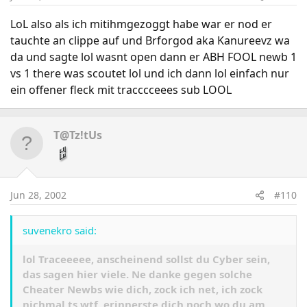
LoL also als ich mitihmgezoggt habe war er nod er
tauchte an clippe auf und Brforgod aka Kanureevz wa
da und sagte lol wasnt open dann er ABH FOOL newb 1
vs 1 there was scoutet lol und ich dann lol einfach nur
ein offener fleck mit tracccceees sub LOOL
T@Tz!tUs
Jun 28, 2002
#110
suvenekro said:
lol Traceeeee, anscheinend sollst du Cyber sein,
das sagen hier viele. Ne danke gegen solche
Cheater Newbs wie dich, zock ich net, ich zock
nichmal ts wtf, erinnerste dich noch wo du am