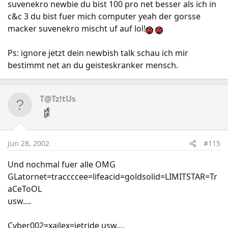
suvenekro newbie du bist 100 pro net besser als ich in
c&c 3 du bist fuer mich computer yeah der gorsse
macker suvenekro mischt uf auf lol!
Ps: ignore jetzt dein newbish talk schau ich mir
bestimmt net an du geisteskranker mensch.
T@Tz!tUs
Jun 28, 2002
#115
Und nochmal fuer alle OMG
GLatornet=traccccee=lifeacid=goldsolid=LIMITSTAR=Tr
aCeToOL
usw....
Cyber002=xailex=jetride usw....