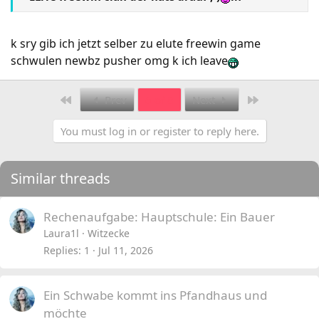
k sry gib ich jetzt selber zu elute freewin game
schwulen newbz pusher omg k ich leave
First
Last
Prev
6 of 8
Next
You must log in or register to reply here.
Similar threads
Rechenaufgabe: Hauptschule: Ein Bauer
Laura1l
Witzecke
Replies
1
Jul 11, 2026
Ein Schwabe kommt ins Pfandhaus und
möchte