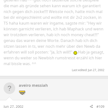
gesehen hab ^^ gibt noch tausende solche beispiele
die man als gründe sehen kann warum ich garantiert
nich gegen dich zocke!!!! Weisste noch, hatte mich mal
bei dir eingeschleimt und wollte mit dir 2v2 zocken, in
TS haha kaum waren wir ingame, sagste mir: "Hey wir
können garnicht verlieren, ich hab Maphack und wenn
wir trotzdem verlieren, hab ich noch money cheat!!!"
genau das waren deine Worte. Danach hab ich dich
sitzen lassen in ts, wer noch mehr über den Newb da
erfahren will soll posten: "Ja, Ich will!!"
Hab ja gesagt,
wenn du weiter so Newbish rumstresst erzähl ich hier
mal bissle was. ^^
Last edited:
Jun 27, 2002
aveiro messiah
Jun 27, 2002
#109