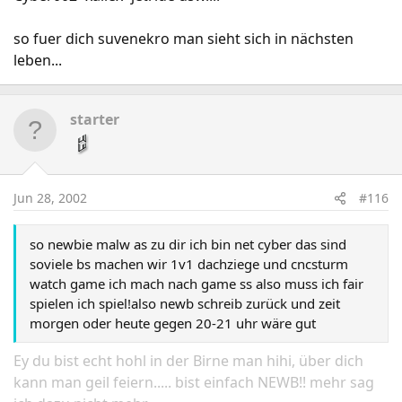
so fuer dich suvenekro man sieht sich in nächsten
leben...
starter
Jun 28, 2002
#116
so newbie malw as zu dir ich bin net cyber das sind
soviele bs machen wir 1v1 dachziege und cncsturm
watch game ich mach nach game ss also muss ich fair
spielen ich spiel!also newb schreib zurück und zeit
morgen oder heute gegen 20-21 uhr wäre gut
Ey du bist echt hohl in der Birne man hihi, über dich
kann man geil feiern..... bist einfach NEWB!! mehr sag