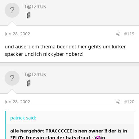
T@Tz!tUs
Jun 28, 2002
#119
und auserdem thema beendet hier gehts um lurker
spacker und ich nix cyber noberz!
T@Tz!tUs
Jun 28, 2002
#120
patrick said:
alle hergehört TRACCCCEE is nen owner!!! der is in
*ELiTe freewin clan der hats drauf ;-)
in