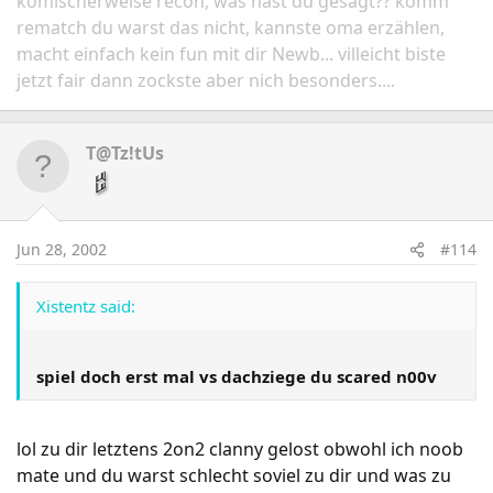
komischerweise recon, was hast du gesagt?? komm
rematch du warst das nicht, kannste oma erzählen,
macht einfach kein fun mit dir Newb... villeicht biste
jetzt fair dann zockste aber nich besonders....
T@Tz!tUs
Jun 28, 2002
#114
Xistentz said:
spiel doch erst mal vs dachziege du scared n00v
lol zu dir letztens 2on2 clanny gelost obwohl ich noob
mate und du warst schlecht soviel zu dir und was zu