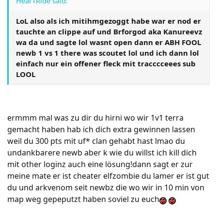
HearTRide said:
LoL also als ich mitihmgezoggt habe war er nod er
tauchte an clippe auf und Brforgod aka Kanureevz
wa da und sagte lol wasnt open dann er ABH FOOL
newb 1 vs 1 there was scoutet lol und ich dann lol
einfach nur ein offener fleck mit tracccceees sub
LOOL
ermmm mal was zu dir du hirni wo wir 1v1 terra
gemacht haben hab ich dich extra gewinnen lassen
weil du 300 pts mit uf* clan gehabt hast lmao du
undankbarere newb aber k wie du willst ich kill dich
mit other loginz auch eine lösung!dann sagt er zur
meine mate er ist cheater elfzombie du lamer er ist gut
du und arkvenom seit newbz die wo wir in 10 min von
map weg gepeputzt haben soviel zu euch