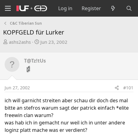
Log in
Register
C&C Tiberian Sun
KOPFGELD für Lurker
T
S
ashs2ashs
Jun 23, 2002
h
t
r
a
T@Tz!tUs
e
r
a
t
d
d
s
a
Jun 27, 2002
#101
t
t
a
e
ich will garnicht streiten aber schau dir doch des mal
r
bitte an stefros warum sagt der patrick einfach *elite
t
freewin clan warum?
e
was hab ich in gemacht nur weil ich in unter andere
r
loginz platt mache was er verdient?