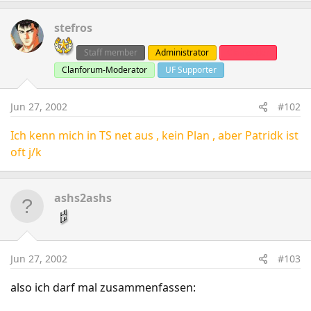
stefros
Staff member
Administrator
Clanleader
Clanforum-Moderator
UF Supporter
Jun 27, 2002
#102
Ich kenn mich in TS net aus , kein Plan , aber Patridk ist
oft j/k
ashs2ashs
Jun 27, 2002
#103
also ich darf mal zusammenfassen: