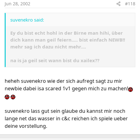
Jun 28, 2002
#118
suvenekro said:
Ey du bist echt hohl in der Birne man hihi, über
dich kann man geil feiern..... bist einfach NEWB!!
mehr sag ich dazu nicht mehr....
na is ja geil seit wann bist du xailex??
heheh suvenekro wie der sich aufregt sagt zu mir
newbie dabei isa scared 1v1 gegen mich zu machen!
suvenekro lass gut sein glaube du kannst mir noch
lange net das wasser in c&c reichen ich spiele ueber
deine vorstellung.