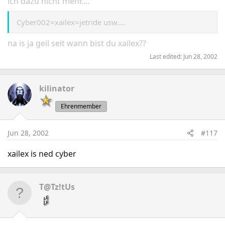
ich dazu nicht mehr....
Cyber002=xailex=jetride usw....
na is ja geil seit wann bist du xailex??
Last edited:
Jun 28, 2002
kilinator
Ehrenmember
Jun 28, 2002
#117
xailex is ned cyber
T@Tz!tUs