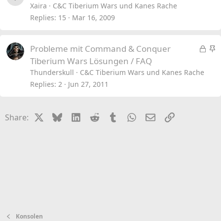
Xaira
C&C Tiberium Wars und Kanes Rache
Replies
15
Mar 16, 2009
L
S
Probleme mit Command & Conquer
o
t
Tiberium Wars Lösungen / FAQ
c
i
Thunderskull
C&C Tiberium Wars und Kanes Rache
k
c
Replies
2
Jun 27, 2011
e
k
d
y
X
Bluesky
LinkedIn
Reddit
Tumblr
WhatsApp
Email
Link
Share:
Konsolen