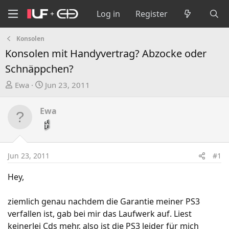
Log in
Register
Konsolen
Konsolen mit Handyvertrag? Abzocke oder
Schnäppchen?
T
S
Ewa
Jun 23, 2011
h
t
r
a
Ewa
e
r
a
t
d
d
s
a
Jun 23, 2011
#1
t
t
a
e
Hey,
r
t
ziemlich genau nachdem die Garantie meiner PS3
e
verfallen ist, gab bei mir das Laufwerk auf. Liest
r
keinerlei Cds mehr, also ist die PS3 leider für mich