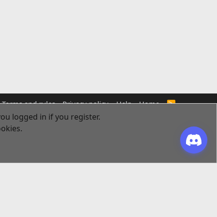
Terms and rules
Privacy policy
Help
Home
R
S
ou logged in if you register.
S
ookies.