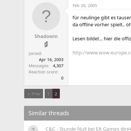
Feb 26, 2005
für neulinge gibt es tau
da offline vorher spielt.. 
Shadowin
Lesen bildet... hier die of
http://www.wow-europe.c
Joined
Apr 16, 2003
Messages
4,307
Reaction score
0
Prev
1
2
Similar threads
C&C - Stunde Null bei EA Games dire