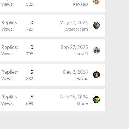
Views
525
Ka$$aD
Replies
0
May 30, 2024
Views
729
Starscream
Replies
0
Sep 27, 2025
Views
708
Laura1l
Replies
5
Dec 2, 2024
Views
832
Havoc
Replies
5
Nov 25, 2024
Views
699
stone