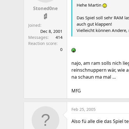
a
e
Hehe Martin
r
Stoned0ne
t
Das Spiel soll sehr RAM la
e
auch gut klappen!
Joined
r
Vielleicht können Andere,
Dec 8, 2001
Messages
414
Reaction score
0
najo, am ram solls nich li
reinschnuppern wär, wie 
na schaun ma mal ...
MfG
Feb 25, 2005
Also fü alle die das Spiel