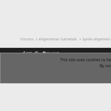
Forums
Allgemeiner Gametalk
Spiele allgemein
CCI
English
This site uses cookies to he
By con