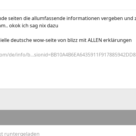
sende seiten die allumfassende informationen vergeben u
öhm.. okok ich sag nix dazu
fizielle deutsche wow-seite von blizz mit ALLEN erklärungen
om/de/info/b...sionid=BB10A4B6EA6435911F917885942DD8
kt runtergeladen