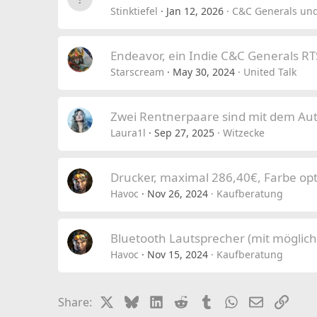
Stinktiefel
Jan 12, 2026
C&C Generals und
Endeavor, ein Indie C&C Generals RT
Starscream
May 30, 2024
United Talk
Zwei Rentnerpaare sind mit dem Aut
Laura1l
Sep 27, 2025
Witzecke
Drucker, maximal 286,40€, Farbe opt
Havoc
Nov 26, 2024
Kaufberatung
Bluetooth Lautsprecher (mit möglic
Havoc
Nov 15, 2024
Kaufberatung
X
Bluesky
LinkedIn
Reddit
Tumblr
WhatsApp
Email
Link
Share: