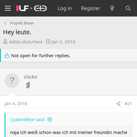
Log in
Register
Projekt Basar
Hey leute.
T
S
debbi.disturbed
Jan 3, 2010
h
t
r
a
Not open for further replies.
e
r
a
t
d
d
clickz
s
a
t
t
a
e
r
Jan 4, 2010
#21
t
e
CyaAndBye said:
r
naja ich weiß schon was ich mit meiner freundin mache