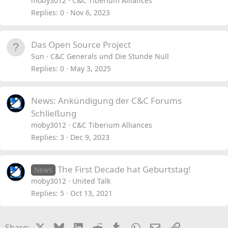
moby3012
C&C Tiberium Alliances
Replies
0
Nov 6, 2023
Das Open Source Project
Sun
C&C Generals und Die Stunde Null
Replies
0
May 3, 2025
News: Ankündigung der C&C Forums
Schließung
moby3012
C&C Tiberium Alliances
Replies
3
Dec 9, 2023
The First Decade hat Geburtstag!
News
moby3012
United Talk
Replies
5
Oct 13, 2021
X
Bluesky
LinkedIn
Reddit
Tumblr
WhatsApp
Email
Link
Share: