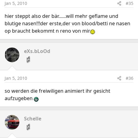
Jan 5, 2010
#35
hier steppt also der bär......will mehr geflame und
blutige nasen!!!der erste,der von blood/betti ne nasen
op braucht bekommt n reno von mir
eXs.bLoOd
Jan 5, 2010
#36
so werden die freiwiligen animiert ihr gesicht
aufzugeben
Schelle