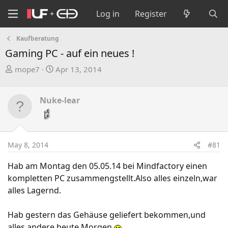
Log in
Register
Kaufberatung
Gaming PC - auf ein neues !
T
S
mope7
Apr 13, 2014
h
t
r
a
Nuke-lear
e
r
a
t
d
d
s
a
May 8, 2014
#81
t
t
a
e
Hab am Montag den 05.05.14 bei Mindfactory einen
r
kompletten PC zusammengstellt.Also alles einzeln,war
t
alles Lagernd.
e
r
Hab gestern das Gehäuse geliefert bekommen,und
alles andere heute Morgen
.