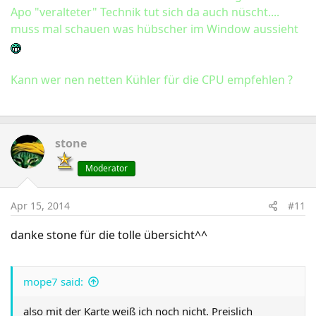
Apo "veralteter" Technik tut sich da auch nüscht....
muss mal schauen was hübscher im Window aussieht
Kann wer nen netten Kühler für die CPU empfehlen ?
stone
Moderator
Apr 15, 2014
#11
danke stone für die tolle übersicht^^
mope7 said:
also mit der Karte weiß ich noch nicht. Preislich