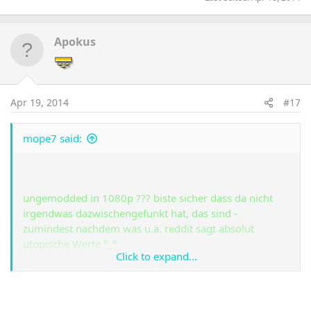
Apokus
Apr 19, 2014
#17
mope7 said:
ungemodded in 1080p ??? biste sicher dass da nicht
irgendwas dazwischengefunkt hat, das sind -
zumindest nachdem was u.a. reddit sagt absolut
utopische Werte °_°
Click to expand...
anyway, ich verstehe die Zukunftssicherheit von
mooooaaaarrr VRam. Das mit der Bandbreite vom
Interface ist meiner Meinung nach wieder ne andere