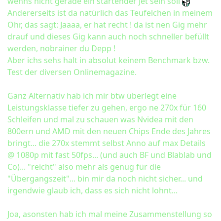
wenns nicht gerade ein startender Jet sein soll
Andererseits ist da natürlich das Teufelchen in meinem
Ohr, das sagt: Jaaaa, er hat recht ! da ist nen Gig mehr
drauf und dieses Gig kann auch noch schneller befüllt
werden, nobrainer du Depp !
Aber ichs sehs halt in absolut keinem Benchmark bzw.
Test der diversen Onlinemagazine.
Ganz Alternativ hab ich mir btw überlegt eine
Leistungsklasse tiefer zu gehen, ergo ne 270x für 160
Schleifen und mal zu schauen was Nvidea mit den
800ern und AMD mit den neuen Chips Ende des Jahres
bringt... die 270x stemmt selbst Anno auf max Details
@ 1080p mit fast 50fps... (und auch BF und Blablab und
Co)... "reicht" also mehr als genug für die
"Übergangszeit"... bin mir da noch nicht sicher... und
irgendwie glaub ich, dass es sich nicht lohnt...
Joa, asonsten hab ich mal meine Zusammenstellung so