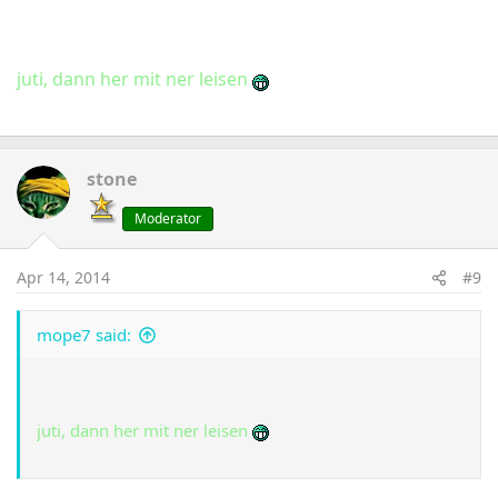
juti, dann her mit ner leisen
stone
Moderator
Apr 14, 2014
#9
mope7 said:
juti, dann her mit ner leisen