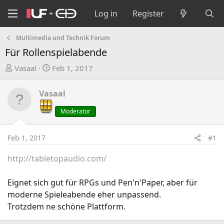
Log in
Register
Multimedia und Technik Forum
Für Rollenspielabende
T
S
Vasaal
Feb 1, 2017
h
t
r
a
Vasaal
e
r
a
t
Moderator
d
d
s
a
Feb 1, 2017
#1
t
t
a
e
http://tabletopaudio.com/
r
t
Eignet sich gut für RPGs und Pen'n'Paper, aber für
e
moderne Spieleabende eher unpassend.
r
Trotzdem ne schöne Plattform.