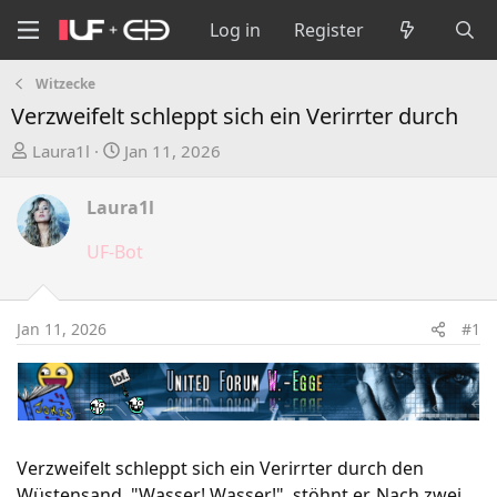
Log in
Register
Witzecke
Verzweifelt schleppt sich ein Verirrter durch
T
S
Laura1l
Jan 11, 2026
h
t
r
a
Laura1l
e
r
a
t
UF-Bot
d
d
s
a
t
t
Jan 11, 2026
#1
a
e
r
t
e
r
Verzweifelt schleppt sich ein Verirrter durch den
Wüstensand. "Wasser! Wasser!", stöhnt er. Nach zwei