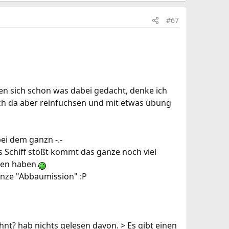
#67
en sich schon was dabei gedacht, denke ich
ich da aber reinfuchsen und mit etwas übung
ei dem ganzn -.-
es Schiff stößt kommt das ganze noch viel
mmen haben
ganze "Abbaumission" :P
t? hab nichts gelesen davon. > Es gibt einen