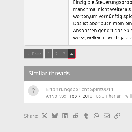
Einzig die Steuerungsprob
manchmal nicht weiter,al
werten,um vernünftig spi
Das ist aber auch mein ein
Ansonsten gehört das Spiel
weiss,vielleicht wirds ja a
Prev
1
2
3
4
Similar threads
Erfahrungsbericht Spirit0011
AnNo1935
Feb 7, 2010
C&C Tiberian Twil
X
Bluesky
LinkedIn
Reddit
Tumblr
WhatsApp
Email
Link
Share: