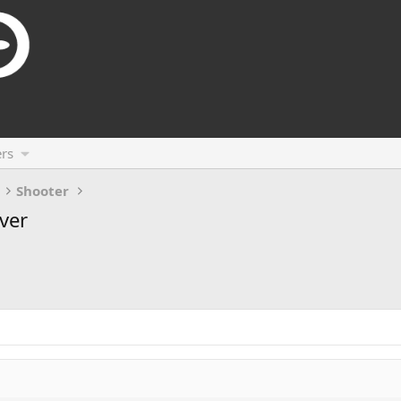
rs
Shooter
ver