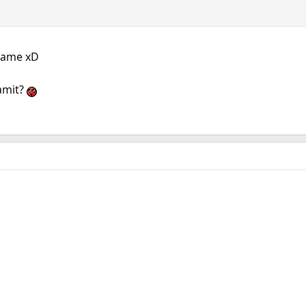
hname xD
amit?