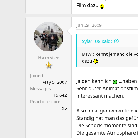
Film dazu
Jun 29, 2009
Sylar108 said:
BTW : kennt jemand die vo
Hamster
dazu
Joined
Ja,den kenn ich
...habe
May 5, 2007
Sehr guter Animationsfilm,
Messages
15,642
interessant machen.
Reaction score
95
Also im allgemeinen find ic
Ständig hat man das gefü
Die Schock-momente sind w
Die gesamte Atmosphäre is