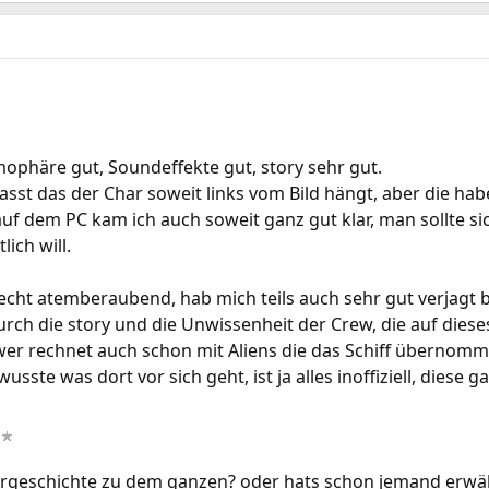
ophäre gut, Soundeffekte gut, story sehr gut.
st das der Char soweit links vom Bild hängt, aber die hab
uf dem PC kam ich auch soweit ganz gut klar, man sollte s
lich will.
ht atemberaubend, hab mich teils auch sehr gut verjagt b
durch die story und die Unwissenheit der Crew, die auf dies
 wer rechnet auch schon mit Aliens die das Schiff überno
sste was dort vor sich geht, ist ja alles inoffiziell, diese 
rgeschichte zu dem ganzen? oder hats schon jemand erwähn