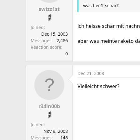
a
e
was heißt schär?
r
swizz1st
t
e
ich heisse schär mit nac
Joined
r
Dec 15, 2003
Messages
2,486
aber was meinte raketo d
Reaction score
0
Dec 21, 2008
Vielleicht schwer?
r34ln00b
Joined
Nov 9, 2008
Messages
146