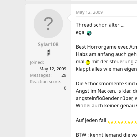
May 12, 2009
Thread schon älter ...
egal
Sylar108
Best Horrorgame ever, Atm
Habs am anfang auch gehas
mal
mit der steuerung a
Joined
klappt alles wie man eigent
May 12, 2009
Messages
29
Reaction score
Die Schockmomente sind ec
0
Angst im Nacken, is klar, 
angsteinflößender rüber,
Wobei auch keiner genau wu
Auf jeden fall
BTW : kennt jemand die vo