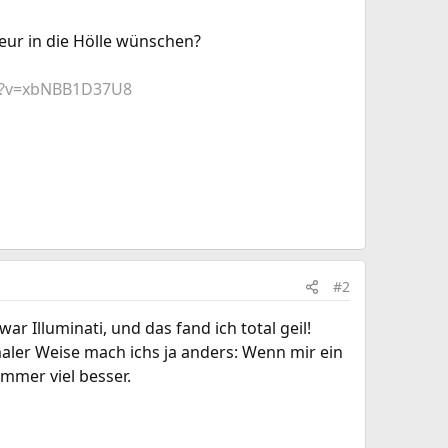
ur in die Hölle wünschen?
h?v=xbNBB1D37U8
#2
r Illuminati, und das fand ich total geil!
maler Weise mach ichs ja anders: Wenn mir ein
immer viel besser.