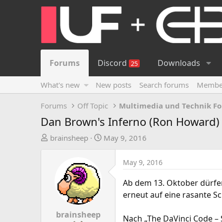
Forums
Discord
Downloads
25
What's new
New posts
Search forums
Membe
Forums
Off Topic
Multimedia und Technik F
Dan Brown's Inferno (Ron Howard)
T
S
brainsheep
May 9, 2016
h
t
r
a
May 9, 2016
e
r
a
t
Ab dem 13. Oktober dürf
d
d
erneut auf eine rasante S
s
a
t
t
brainsheep
Nach „The DaVinci Code – S