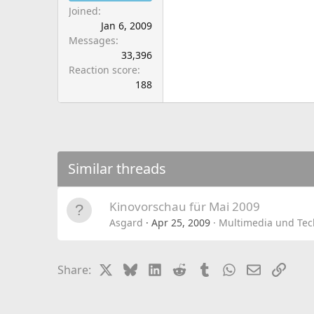
Joined
Jan 6, 2009
Messages
33,396
Reaction score
188
Similar threads
Kinovorschau für Mai 2009
Asgard
Apr 25, 2009
Multimedia und Tec
X
Bluesky
LinkedIn
Reddit
Tumblr
WhatsApp
Email
Link
Share: