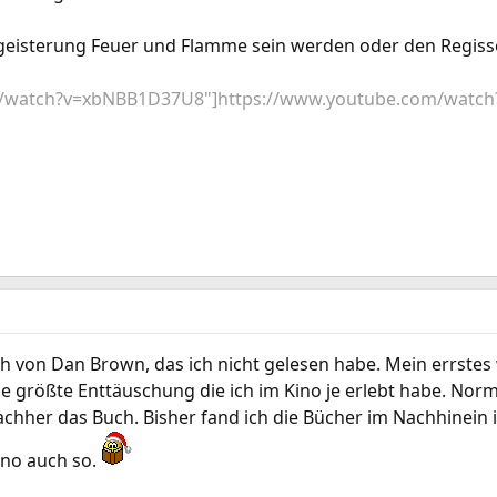
geisterung Feuer und Flamme sein werden oder den Regisse
m/watch?v=xbNBB1D37U8"]https://www.youtube.com/watc
ch von Dan Brown, das ich nicht gelesen habe. Mein errstes wa
ie größte Enttäuschung die ich im Kino je erlebt habe. Nor
 nachher das Buch. Bisher fand ich die Bücher im Nachhinein 
erno auch so.