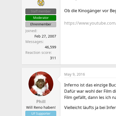
a
e
r
Ob die Kinogänger vor Be
Staff member
t
Moderator
e
https://www.youtube.co
r
Ehrenmember
Joined
Feb 27, 2007
Messages
46,599
Reaction score
311
May 9, 2016
Inferno ist das einzige Bu
Dafür war wohl der Film d
Film gefällt, dann les ich
Phill
Vielleicht läufts ja bei Inf
Will Reno haben!
UF Supporter