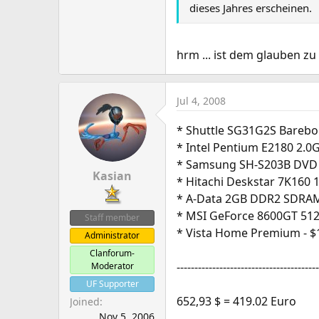
dieses Jahres erscheinen.
hrm ... ist dem glauben z
Jul 4, 2008
* Shuttle SG31G2S Barebo
* Intel Pentium E2180 2.0
* Samsung SH-S203B DVD 
Kasian
* Hitachi Deskstar 7K160 
* A-Data 2GB DDR2 SDRAM
* MSI GeForce 8600GT 512
Staff member
* Vista Home Premium - $
Administrator
Clanforum-
----------------------------------------
Moderator
UF Supporter
652,93 $ = 419.02 Euro
Joined
Nov 5, 2006