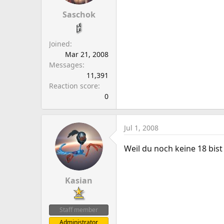
a
e
r
Saschok
t
e
Joined
r
Mar 21, 2008
Messages
11,391
Reaction score
0
Jul 1, 2008
Weil du noch keine 18 bis
Kasian
Staff member
Administrator