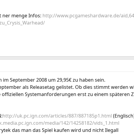
mit ner menge Infos:
http://www.pcgameshardware.de/aid,6
_zu_Crysis_Warhead/
n im September 2008 um 29,95€ zu haben sein.
ptember als Releasetag gelistet. Ob dies stimmt werden wir 
 offiziellen Systemanforderungen erst zu einem späteren 
N:
http://uk.pc.ign.com/articles/887/887185p1.html
(Englisch
uk.media.pc.ign.com/media/142/14258182/vids_1.html
rytek das man das Spiel kaufen wird und nicht Ilegall