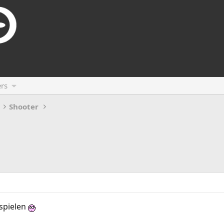
rs
Shooter
bspielen