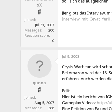
soll sich das ausgleichen.
xX
Jier gibts das Interview, 
Interview_mit_Cevat_Yerli
Joined
Jul 31, 2007
Messages
200
Reaction score
0
Jul 9, 2008
Crysis Warhead wird scho
Bei Amazon wird der 18. Se
erfahren. Auch werden die
gunna
Edit:
Hier ist ein bericht von IG
Joined
Gameplay Videos:
http://
Aug 5, 2007
Messages
386
Eine Petition von Ea und C