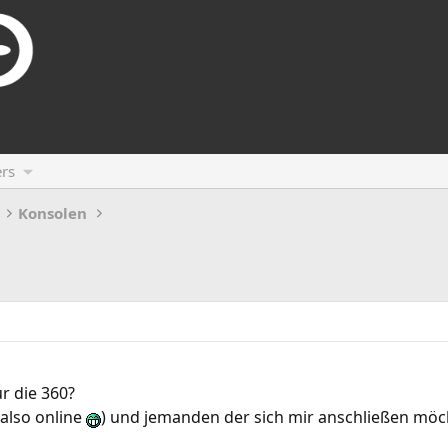
rs
Konsolen
r die 360?
(also online
) und jemanden der sich mir anschließen mö