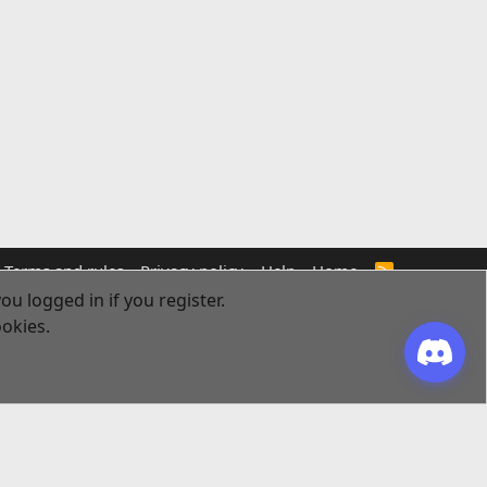
Terms and rules
Privacy policy
Help
Home
R
S
ou logged in if you register.
S
ookies.