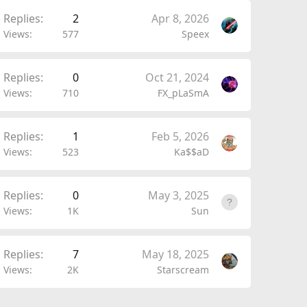
Replies
2
Apr 8, 2026
Views
577
Speex
Replies
0
Oct 21, 2024
Views
710
FX_pLaSmA
Replies
1
Feb 5, 2026
Views
523
Ka$$aD
Replies
0
May 3, 2025
Views
1K
Sun
Replies
7
May 18, 2025
Views
2K
Starscream