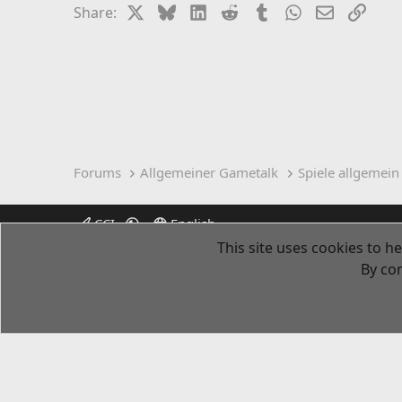
X
Bluesky
LinkedIn
Reddit
Tumblr
WhatsApp
Email
Link
Share:
Forums
Allgemeiner Gametalk
Spiele allgemein
CCI
English
This site uses cookies to he
By con