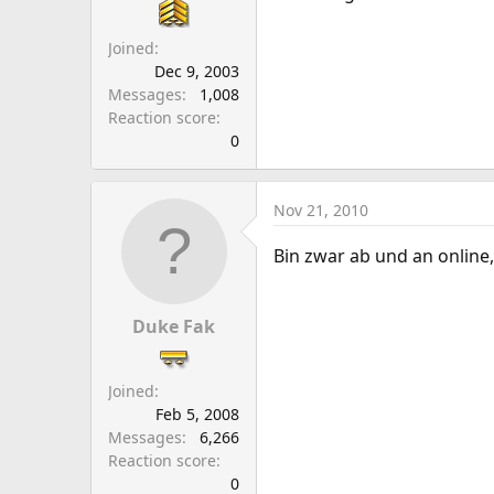
a
e
r
Joined
t
Dec 9, 2003
e
Messages
1,008
r
Reaction score
0
Nov 21, 2010
Bin zwar ab und an online,
Duke Fak
Joined
Feb 5, 2008
Messages
6,266
Reaction score
0