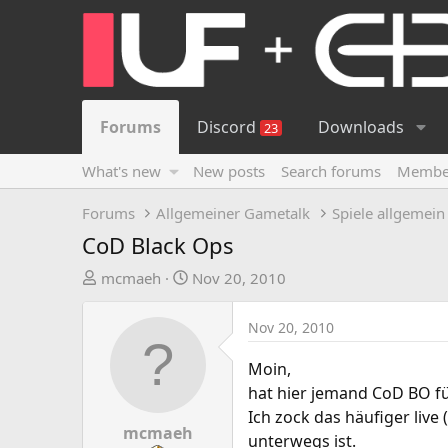
Forums
Discord
Downloads
23
What's new
New posts
Search forums
Membe
Forums
Allgemeiner Gametalk
Spiele allgemein
CoD Black Ops
T
S
mcmaeh
Nov 20, 2010
h
t
r
a
Nov 20, 2010
e
r
a
t
Moin,
d
d
hat hier jemand CoD BO fü
s
a
Ich zock das häufiger live 
t
t
mcmaeh
unterwegs ist.