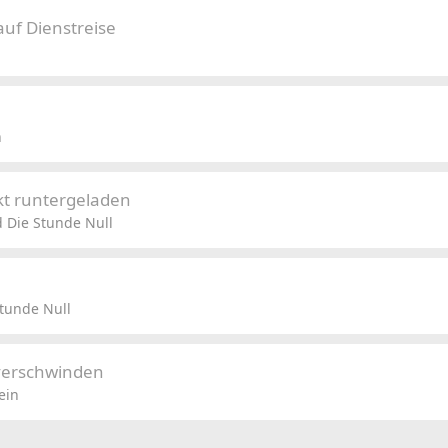
auf Dienstreise
n
kt runtergeladen
 Die Stunde Null
tunde Null
 verschwinden
ein