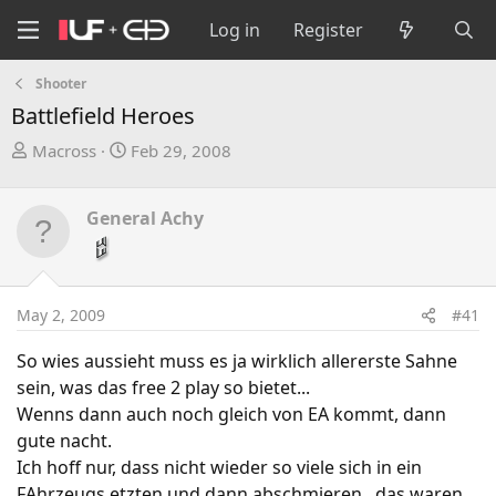
Log in
Register
Shooter
Battlefield Heroes
T
S
Macross
Feb 29, 2008
h
t
r
a
General Achy
e
r
a
t
d
d
s
a
May 2, 2009
#41
t
t
a
e
So wies aussieht muss es ja wirklich allererste Sahne
r
sein, was das free 2 play so bietet...
t
Wenns dann auch noch gleich von EA kommt, dann
e
gute nacht.
r
Ich hoff nur, dass nicht wieder so viele sich in ein
FAhrzeugs etzten und dann abschmieren.. das waren