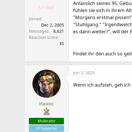
a
e
Anlässlich seines 95. Gebu
UF-Bot
r
fühlen sie sich in ihrem A
t
"Morgens erstmal pissen!"
Joined
e
"Stuhlgang." "Irgendwelch
Dec 2, 2005
r
Messages
8,621
es dann weiter?", will der 
Reaction score
35
Findet ihr den auch so geil
Jun 2, 2025
Wenn ich aufsteh, geh ich
Havoc
Moderator
UF Supporter