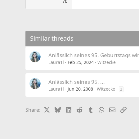
76
Similar threads
Anlässlich seines 95. Geburtstags wir
Laura1l
Feb 25, 2024
Witzecke
Anlässlich seines 95. ...
Laura1l
Jun 20, 2008
Witzecke
2
X
Bluesky
LinkedIn
Reddit
Tumblr
WhatsApp
Email
Link
Share: