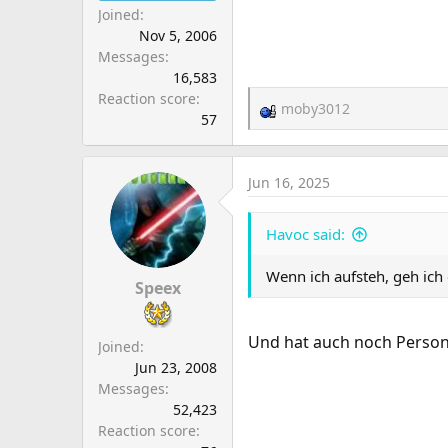
Joined
Nov 5, 2006
Messages
16,583
Reaction score
moby3012
R
57
e
a
c
Jun 16, 2025
t
i
Havoc said:
o
n
Wenn ich aufsteh, geh ich 
s
Speex
:
Und hat auch noch Persona
Joined
Jun 23, 2008
Messages
52,423
Reaction score