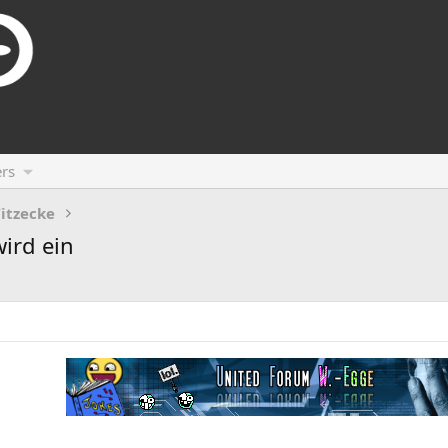
rs
itzecke
wird ein