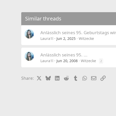
Similar threads
Anlässlich seines 95. Geburtstags wir
Laura1l
Jun 2, 2025
Witzecke
Anlässlich seines 95. ...
Laura1l
Jun 20, 2008
Witzecke
2
X
Bluesky
LinkedIn
Reddit
Tumblr
WhatsApp
Email
Link
Share: