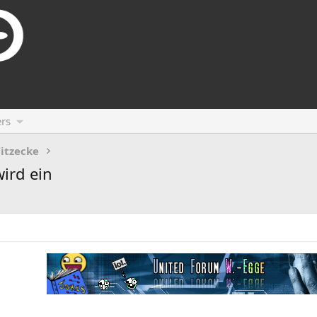
rs
itzecke
wird ein