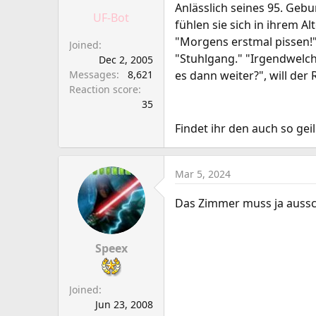
a
e
Anlässlich seines 95. Gebu
UF-Bot
r
fühlen sie sich in ihrem A
t
"Morgens erstmal pissen!"
Joined
e
"Stuhlgang." "Irgendwelch
Dec 2, 2005
r
Messages
8,621
es dann weiter?", will der 
Reaction score
35
Findet ihr den auch so geil
Mar 5, 2024
Das Zimmer muss ja aus
Speex
Joined
Jun 23, 2008