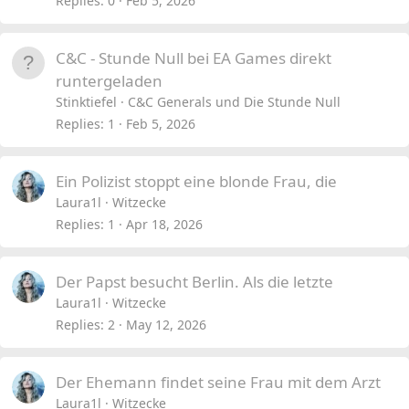
Replies
0
Feb 5, 2026
k
y
C&C - Stunde Null bei EA Games direkt
runtergeladen
Stinktiefel
C&C Generals und Die Stunde Null
Replies
1
Feb 5, 2026
Ein Polizist stoppt eine blonde Frau, die
Laura1l
Witzecke
Replies
1
Apr 18, 2026
Der Papst besucht Berlin. Als die letzte
Laura1l
Witzecke
Replies
2
May 12, 2026
Der Ehemann findet seine Frau mit dem Arzt
Laura1l
Witzecke