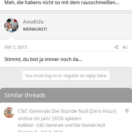
Meh, die habens nicht so mit dem rausschmeißen...
AmeRiZe
WERWURST!
Feb 7, 2015
#2
Stimmt, du bist ja immer noch da...
You must log in or register to reply here.
Similar threads
S
C&C Generals Die Stunde Null (Zero Hour)
t
online im Jahr 2026 spielen
i
Ka$$aD
C&C Generals und Die Stunde Null
c