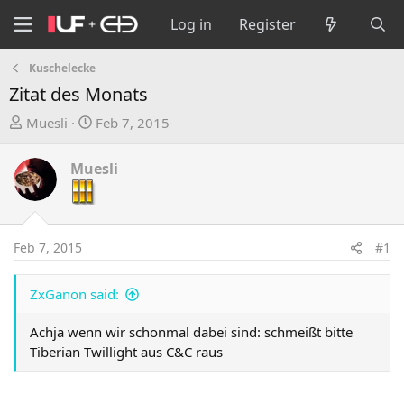
Log in
Register
Kuschelecke
Zitat des Monats
T
S
Muesli
Feb 7, 2015
h
t
r
a
Muesli
e
r
a
t
d
d
s
a
Feb 7, 2015
#1
t
t
a
e
ZxGanon said:
r
t
Achja wenn wir schonmal dabei sind: schmeißt bitte
e
Tiberian Twillight aus C&C raus
r