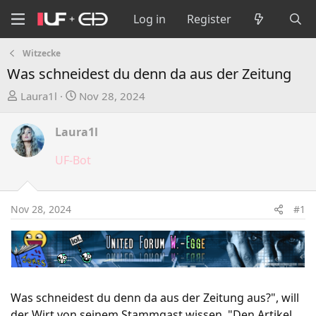
Log in
Register
Witzecke
Was schneidest du denn da aus der Zeitung
T
S
Laura1l
Nov 28, 2024
h
t
r
a
Laura1l
e
r
a
t
UF-Bot
d
d
s
a
t
t
Nov 28, 2024
#1
a
e
r
t
e
r
Was schneidest du denn da aus der Zeitung aus?", will
der Wirt von seinem Stammgast wissen. "Den Artikel