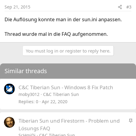
Sep 21, 2015
#3
Die Auflösung konnte man in der sun.ini anpassen.
Thread wurde mal in die FAQ aufgenommen.
You must log in or register to reply here.
Similar threads
C&C Tiberian Sun - Windows 8 Fix Patch
moby3012
C&C Tiberian Sun
Replies
0
Apr 22, 2020
S
Tiberian Sun und Firestorm - Problem und
t
Lösungs FAQ
i
ScHmiDi
C&C Tiberian Sun