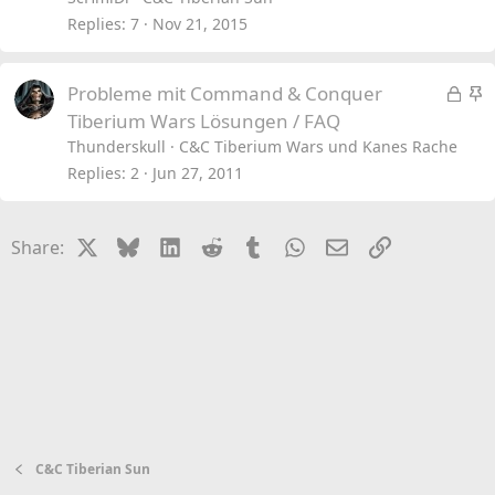
c
Replies
7
Nov 21, 2015
k
y
L
S
Probleme mit Command & Conquer
o
t
Tiberium Wars Lösungen / FAQ
c
i
Thunderskull
C&C Tiberium Wars und Kanes Rache
k
c
Replies
2
Jun 27, 2011
e
k
d
y
X
Bluesky
LinkedIn
Reddit
Tumblr
WhatsApp
Email
Link
Share:
C&C Tiberian Sun