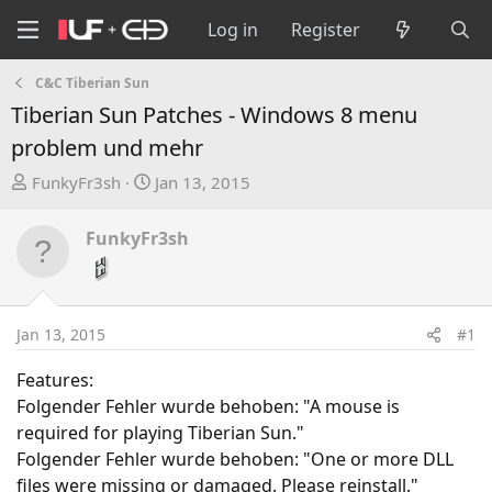
Log in
Register
C&C Tiberian Sun
Tiberian Sun Patches - Windows 8 menu
problem und mehr
T
S
FunkyFr3sh
Jan 13, 2015
h
t
r
a
FunkyFr3sh
e
r
a
t
d
d
s
a
Jan 13, 2015
#1
t
t
a
e
Features:
r
Folgender Fehler wurde behoben: "A mouse is
t
required for playing Tiberian Sun."
e
Folgender Fehler wurde behoben: "One or more DLL
r
files were missing or damaged. Please reinstall."