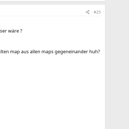
#25
sser wäre ?
ählten map aus allen maps gegeneinander huh?