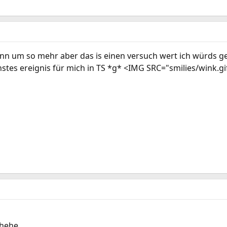
ann um so mehr aber das is einen versuch wert ich würds ge
nstes ereignis für mich in TS *g* <IMG SRC="smilies/wink.g
 hehe