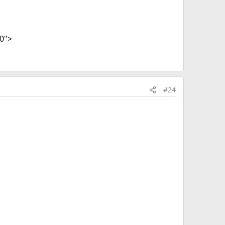
"0">
#24