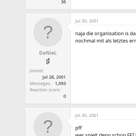
36
Jul 30, 2001
naja die organisation is d
nochmal mit als letztes er
DaNieL
Joined
Jul 28, 2001
Messages
1,093
Reaction score
0
Jul 30, 2001
pff
wer spielt denn schon FF?