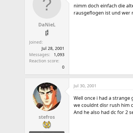
a
e
nimm doch einfach die alt
r
rausgeflogen ist und wer 
t
e
DaNieL
r
Joined
Jul 28, 2001
Messages
1,093
Reaction score
0
Jul 30, 2001
Well once i had a strange g
we couldnt disr rush him of
And he also had dc for 2 se
stefros