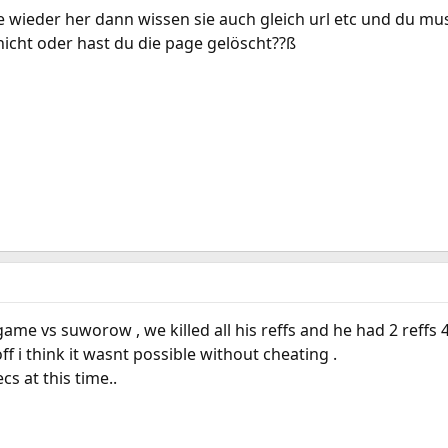
e wieder her dann wissen sie auch gleich url etc und du mu
nicht oder hast du die page gelöscht??ß
ame vs suworow , we killed all his reffs and he had 2 reffs 4 t
f i think it wasnt possible without cheating .
cs at this time..