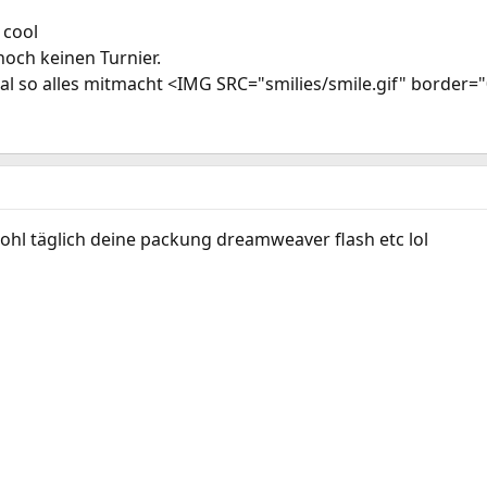
 cool
noch keinen Turnier.
l so alles mitmacht <IMG SRC="smilies/smile.gif" border=
hl täglich deine packung dreamweaver flash etc lol