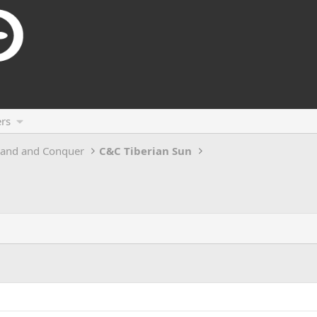
rs
and and Conquer
C&C Tiberian Sun