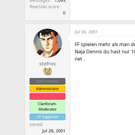
Messages
1,093
Reaction score
0
Jul 30, 2001
FF spielen mehr als man de
Naja Dennis du hast nur 1
net .
stefros
Staff member
Administrator
Clanleader
Clanforum-
Moderator
UF Supporter
Joined
Jul 28, 2001