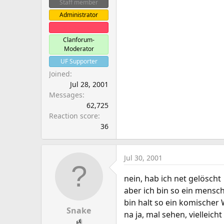
Staff member
Administrator
Clanleader
Clanforum-
Moderator
UF Supporter
Joined
Jul 28, 2001
Messages
62,725
Reaction score
36
Jul 30, 2001
nein, hab ich net gelöscht
aber ich bin so ein mensc
bin halt so ein komische
Snake
na ja, mal sehen, vielleicht