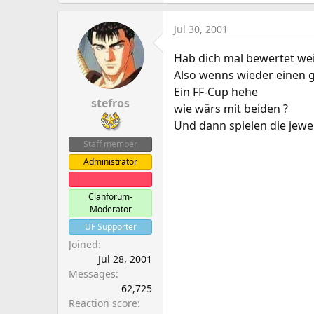
Jul 30, 2001
Hab dich mal bewertet weil
Also wenns wieder einen gi
Ein FF-Cup hehe
stefros
wie wärs mit beiden ?
Und dann spielen die jewe
Staff member
Administrator
Clanleader
Clanforum-
Moderator
UF Supporter
Joined
Jul 28, 2001
Messages
62,725
Reaction score