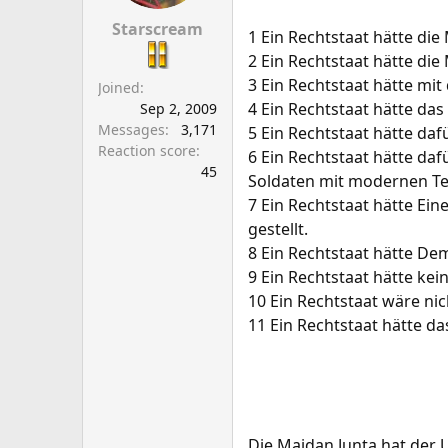
a
e
r
Starscream
1 Ein Rechtstaat hätte di
t
2 Ein Rechtstaat hätte di
e
3 Ein Rechtstaat hätte mi
Joined
r
4 Ein Rechtstaat hätte das
Sep 2, 2009
Messages
3,171
5 Ein Rechtstaat hätte da
Reaction score
6 Ein Rechtstaat hätte da
45
Soldaten mit modernen Te
7 Ein Rechtstaat hätte Ei
gestellt.
8 Ein Rechtstaat hätte De
9 Ein Rechtstaat hätte ke
10 Ein Rechtstaat wäre ni
11 Ein Rechtstaat hätte d
Die Maidan Junta hat der 