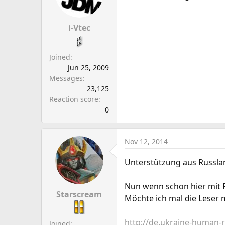
i-Vtec
Joined
Jun 25, 2009
Messages
23,125
Reaction score
0
Nov 12, 2014
Unterstützung aus Russla
Nun wenn schon hier mit R
Starscream
Möchte ich mal die Leser 
http://de.ukraine-human-r
Joined