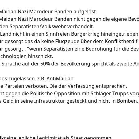
e Maidan Nazi Marodeur Banden aufgelöst.
e Maidan Nazi Marodeur Banden nicht gegen die eigene Bev
t den Separatisten/Volkswehr verhandelt.
 Land nicht in einen Sinnfreien Bürgerkrieg hineingetrieben
für gesorgt das da keine Flugzeuge über dem Konfliktherd fl
für gesorgt , "wenn Separatisten eine Bedrohung für die B
chnologien hinschickt.
ne Sprache auf der 50% der Bevölkerung spricht als zweite A
mos zugelassen. z.B. AntiMaidan
ine Parteien verboten. Die der Verfassung entsprechen.
cht gegen die Politische Opposition mit Schläger Trupps vo
as Geld in seine Infrastruktur gesteckt und nicht in Bombe
Ukraine jegliche Legitimität als Staat genommen.