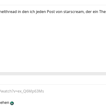
melthread in den ich jeden Post von starscream, der ein Th
m/watch?v=ex_Q6Mp63Ms
ssehen