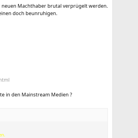
er neuen Machthaber brutal verprügelt werden.
 einen doch beunruhigen.
html
hte in den Mainstream Medien ?
en.