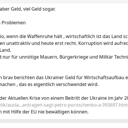
aber Geld, viel Geld sogar.
en Problemen
io, wenn die Waffenruhe hält , wirtschaftlich ist das Lan
ren unattraktiv und heute erst recht. Korruption wird auf
 Land.
ld nur für unnötige Mauern, Bürgerkriege und Militär Techni
 brav berichten das Ukrainer Geld für Wirtschaftsaufbau e
achen , das es eigentlich verschwendet wird.
er Aktuellen Krise von einem Beitritt der Ukraine im Jahr 2
itik/ausla...antragen-sagt-petro-poroschenko-a-993697.htm
n mit Hilfe der EU nie bewältigen können.