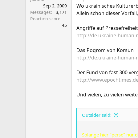
Wo ukrainisches Kulturerb
Sep 2, 2009
Messages
3,171
Allein schon dieser Vorfa
Reaction score
45
Angriffe auf Pressefreiheit
http://de.ukraine-human-r
Das Pogrom von Korsun
http://de.ukraine-human-
Der Fund von fast 300 ver
http://www.epochtimes.de
Und vielen, zu vielen wei
Outsider said:
Solange hier "perse" nur d