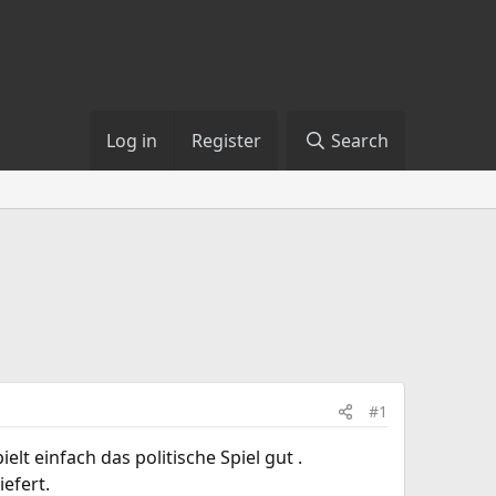
Log in
Register
Search
#1
t einfach das politische Spiel gut .
efert.