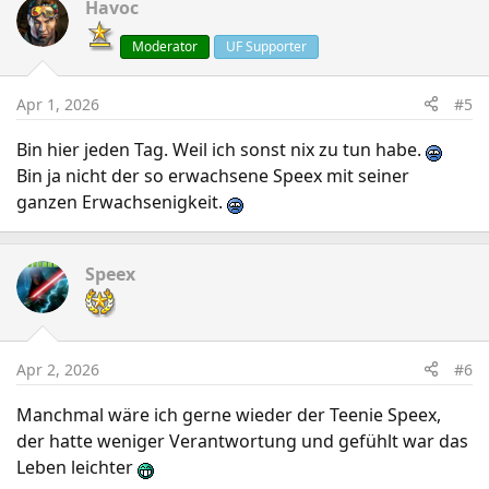
c
Havoc
t
Moderator
UF Supporter
i
o
n
Apr 1, 2026
#5
s
:
Bin hier jeden Tag. Weil ich sonst nix zu tun habe.
Bin ja nicht der so erwachsene Speex mit seiner
ganzen Erwachsenigkeit.
Speex
Apr 2, 2026
#6
Manchmal wäre ich gerne wieder der Teenie Speex,
der hatte weniger Verantwortung und gefühlt war das
Leben leichter