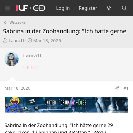
Log in
Register
Witzecke
Sabrina in der Zoohandlung: "Ich hätte gerne
T
S
Laura1l
Mar 18, 2026
h
t
r
a
Laura1l
e
r
a
t
UF-Bot
d
d
s
a
t
t
Mar 18, 2026
#1
a
e
r
t
e
r
Sabrina in der Zoohandlung: "Ich hätte gerne 29
Kakerlaken, 17 Spinnen und 3 Ratten." "Wozu