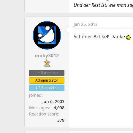
Und der Rest ist, wie man sa
Jan 25, 2012
Schöner Artikel! Danke
moby3012
Staff member
Administrator
UF Supporter
Joined
Jun 6, 2003
Messages
4,098
Reaction score
379