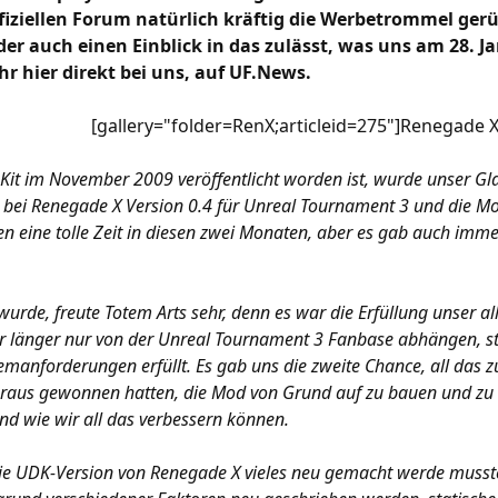
ffiziellen Forum natürlich kräftig die Werbetrommel gerü
der auch einen Einblick in das zulässt, was uns am 28. J
ihr hier direkt bei uns, auf UF.News.
[gallery="folder=RenX;articleid=275"]Renegade X[
Kit im November 2009 veröffentlicht worden ist, wurde unser Gl
e bei Renegade X Version 0.4 für Unreal Tournament 3 und die Mo
en eine tolle Zeit in diesen zwei Monaten, aber es gab auch imme
wurde, freute Totem Arts sehr, denn es war die Erfüllung unser a
r länger nur von der Unreal Tournament 3 Fanbase abhängen, s
anforderungen erfüllt. Es gab uns die zweite Chance, all das z
araus gewonnen hatten, die Mod von Grund auf zu bauen und zu ver
nd wie wir all das verbessern können.
 die UDK-Version von Renegade X vieles neu gemacht werde musste