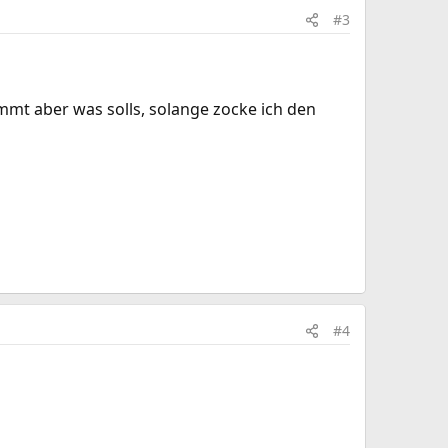
#3
mmt aber was solls, solange zocke ich den
#4