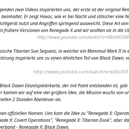
genden zwei Videos inspirierten uns, der erste ist der original Re
beinhaltet. Er zeigt Havoc, wie er bei Nacht und stilsicher eine N
chtgerät nutzt und Angriffen springend ausweicht. Diese Art von 
n frühere Versionen von Renegade X und wir wollten sie in die U
http://www.youtube.com/watch?v=R8o9KGR8
ssische Tiberian Sun Sequenz, in welcher ein Mammut Mark II in e
törung inspirierte uns zu einen ähnlichen Teil von Black Dawn, v
http://www.youtube.com/watch?v=wlQvZ6T
 Black Dawn Einzelspielerkarte, der mit Paint entstanden ist, gab
r kamen wir auf eine viel größere Idee, die Mission wuchs von u
iellen 2 Stunden Abenteuer an.
inen offiziellen Namen. Uns kam die Idee zu "Renegade X: Oper
ade X: Covert Operations", "Renegade X: Tiberian Dusk", aber 
erband - Renegade X: Black Dawn.