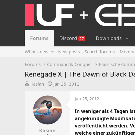
Forums
Discord
Downloads
27
What's new
New posts
Search forums
Membe
Forums
Command & Conquer
Klassische Comm
Renegade X | The Dawn of Black 
T
S
Kasian
Jan 25, 2012
h
t
r
a
Jan 25, 2012
e
r
a
t
In weniger als 4 Tagen is
d
d
angekündigte Modifikati
s
a
veröffentlicht werden. 
t
t
Kasian
welche einer zukünftige