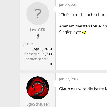
Jan 27, 2012
ICh freu mich auch schon 
Aber am meisten freue ich
Lex_GER
Singleplayer
Joined
Apr 2, 2010
Messages
1,233
Reaction score
0
Jan 27, 2012
Glaub das wird die beste 
EgoSchlüter