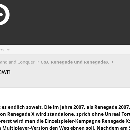
rs
and and Conquer
C&C Renegade und RenegadeX
Dawn
t es endlich soweit. Die im Jahre 2007, als Renegade 200
on Renegade X wird standalone, sprich ohne Unreal To
Vorerst wird man die Einzelspieler-Kampagne Renegade 
n Multiplayer-Version den Weg ebnen soll. Nachdem am 