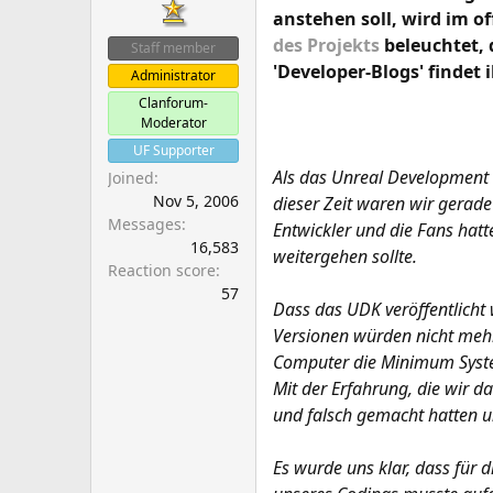
a
e
anstehen soll, wird im o
r
des Projekts
beleuchtet, 
Staff member
t
'Developer-Blogs' findet 
Administrator
e
r
Clanforum-
Moderator
UF Supporter
Als das Unreal Development 
Joined
Nov 5, 2006
dieser Zeit waren wir gerad
Messages
Entwickler und die Fans hatt
16,583
weitergehen sollte.
Reaction score
57
Dass das UDK veröffentlicht 
Versionen würden nicht meh
Computer die Minimum System
Mit der Erfahrung, die wir d
und falsch gemacht hatten u
Es wurde uns klar, dass für