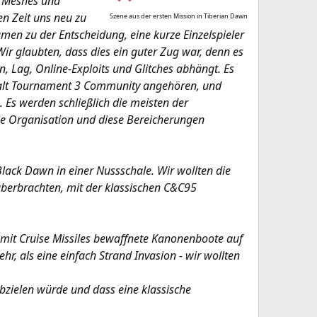
e Meshes und
n Zeit uns neu zu
Szene aus der ersten Mission in Tiberian Dawn
en zu der Entscheidung, eine kurze Einzelspieler
r glaubten, dass dies ein guter Zug war, denn es
n, Lag, Online-Exploits und Glitches abhängt. Es
realt Tournament 3 Community angehören, und
Es werden schließlich die meisten der
die Organisation und diese Bereicherungen
ack Dawn in einer Nussschale. Wir wollten die
überbrachten, mit der klassischen C&C95
d mit Cruise Missiles bewaffnete Kanonenboote auf
r, als eine einfach Strand Invasion - wir wollten
bzielen würde und dass eine klassische