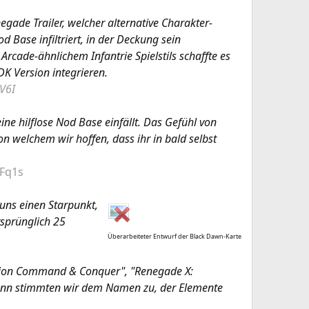
negade Trailer, welcher alternative Charakter-
od Base infiltriert, in der Deckung sein
Arcade-ähnlichem Infantrie Spielstils schaffte es
DK Version integrieren.
V6I
ine hilflose Nod Base einfällt. Das Gefühl von
on welchem wir hoffen, dass ihr in bald selbst
Fq1s
 uns einen Starpunkt,
rsprünglich 25
Überarbeiteter Entwurf der Black Dawn-Karte
ation Command & Conquer", "Renegade X:
dann stimmten wir dem Namen zu, der Elemente