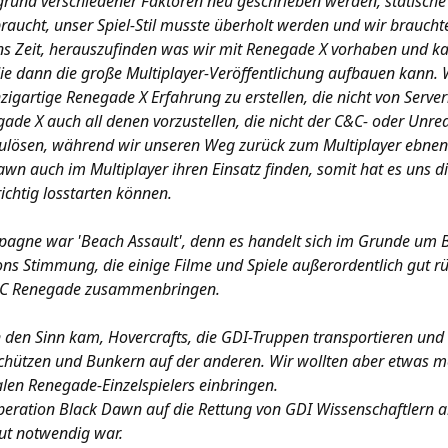
rund verschiedener Faktoren neu geschrieben werden, statisch
ucht, unser Spiel-Stil musste überholt werden und wir brauchte
s Zeit, herauszufinden was wir mit Renegade X vorhaben und kam
 dann die große Multiplayer-Veröffentlichung aufbauen kann. Wi
zigartige Renegade X Erfahrung zu erstellen, die nicht von Server
ade X auch all denen vorzustellen, die nicht der C&C- oder Un
lösen, während wir unseren Weg zurück zum Multiplayer ebnen. 
wn auch im Multiplayer ihren Einsatz finden, somit hat es uns 
richtig losstarten können.
gne war 'Beach Assault', denn es handelt sich im Grunde um Bl
s Stimmung, die einige Filme und Spiele außerordentlich gut r
&C Renegade zusammenbringen.
n den Sinn kam, Hovercrafts, die GDI-Truppen transportieren un
chützen und Bunkern auf der anderen. Wir wollten aber etwas meh
alen Renegade-Einzelspielers einbringen.
Operation Black Dawn auf die Rettung von GDI Wissenschaftlern a
t notwendig war.