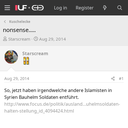
Log in
Register
Kuschelecke
nonsense.....
T
S
Starscream
Aug 29, 2014
h
t
r
a
Starscream
e
r
a
t
d
d
s
a
Aug 29, 2014
#1
t
t
a
e
So, jetzt haben irgendwelche andere Islamisten in
r
Syrien Bauhelm Soldaten entführt.
t
http://www.focus.de/politik/ausland...uhelmsoldaten-
e
halten-stellung_id_4094424.html
r