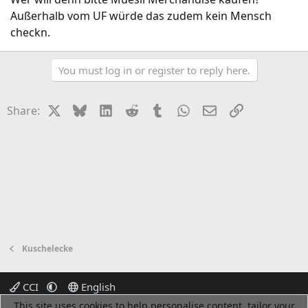
Außerhalb vom UF würde das zudem kein Mensch
checkn.
You must log in or register to reply here.
X
Bluesky
LinkedIn
Reddit
Tumblr
WhatsApp
Email
Link
Share:
Kuschelecke
CCI
English
This site uses cookies to help personalise content, tailor your