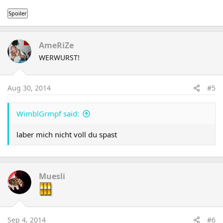
AmeRiZe
WERWURST!
Aug 30, 2014
#5
WimblGrmpf said:
laber mich nicht voll du spast
Muesli
Sep 4, 2014
#6