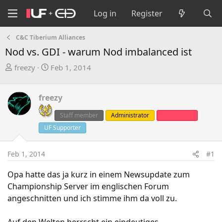
Log in
Register
C&C Tiberium Alliances
Nod vs. GDI - warum Nod imbalanced ist
T
S
freezy
Feb 1, 2014
h
t
r
a
freezy
e
r
a
t
Staff member
Administrator
Clanleader
d
d
UF Supporter
s
a
t
t
a
e
Feb 1, 2014
#1
r
Opa hatte das ja kurz in einem Newsupdate zum
t
Championship Server im englischen Forum
e
r
angeschnitten und ich stimme ihm da voll zu.