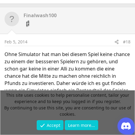
aber leider nicht gut umgesetzt.
Finalwash100
Feb 5, 2014
#18
Ohne Simulator hat man bei diesem Spiel keine chance
zu einem der bessseren Spielern zu gehören, und
schon gar keine in einer Alli zu kommen die eine
chance hat die Mitte zu machen ohne reichlich in
Pfunds zu investieren. Daher würde ich es gut finden
wenn ein Simulator einfach ein Bestandteil des Spieles
This site uses cookies to help personalise content, tailor your
ist. Zu EA und der Pflege dieses Spiels ... kein
experience and to keep you logged in if you register.
Kommentar, den ich spiele noch andere online Games
By continuing to use this site, you are consenting to our use of
da sieht das ganz anders aus. Ausser den Hinweiß auf
cookies.
neue Welten und Bonus bei Pfund käufen ( die in
Accept
Learn more...
anderen Länder dann immer noch günstiger sind )
erfährt man nicht viel auf der Startseite und ein Monat