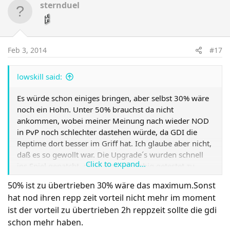
sternduel
Feb 3, 2014
#17
lowskill said:
Es würde schon einiges bringen, aber selbst 30% wäre
noch ein Hohn. Unter 50% brauchst da nicht
ankommen, wobei meiner Meinung nach wieder NOD
in PvP noch schlechter dastehen würde, da GDI die
Reptime dort besser im Griff hat. Ich glaube aber nicht,
daß es so gewollt war. Die Upgrade´s wurden schnell
Click to expand...
ins Spiel gepatcht, ohne dies ausgiebig getestet zu
haben. Zeit ist Geld. Wobei, wenn der Schild nicht den
50% ist zu übertrieben 30% wäre das maximum.Sonst
eigenen Schaden absorbiert, sondern wie bei GDI der
hat nod ihren repp zeit vorteil nicht mehr im moment
Kodiak, wäre das Problem fast gelöst, da die Avatare zu
ist der vorteil zu übertrieben 2h reppzeit sollte die gdi
langsam und zu kurze Range haben, kann man das
schon mehr haben.
vergessen. War nur ein Blitzgedanke. TA hat Potential,