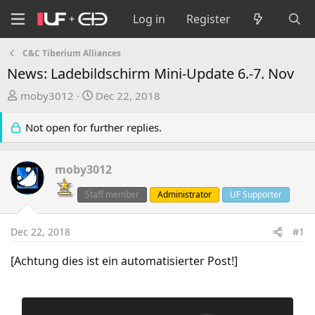
Log in
Register
C&C Tiberium Alliances
News: Ladebildschirm Mini-Update 6.-7. Nov
T
S
moby3012
Dec 22, 2018
h
t
r
a
Not open for further replies.
e
r
a
t
moby3012
d
d
s
a
Staff member
Administrator
UF Supporter
t
t
a
e
Dec 22, 2018
#1
r
t
[Achtung dies ist ein automatisierter Post!]
e
r