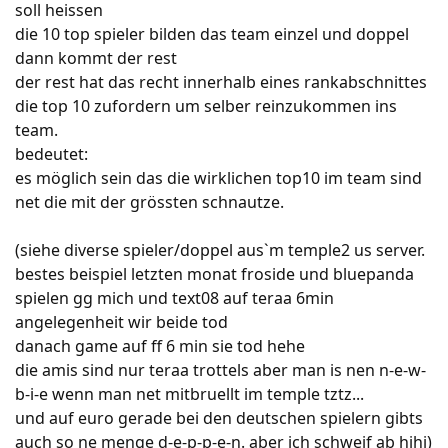
soll heissen
die 10 top spieler bilden das team einzel und doppel
dann kommt der rest
der rest hat das recht innerhalb eines rankabschnittes
die top 10 zufordern um selber reinzukommen ins
team.
bedeutet:
es möglich sein das die wirklichen top10 im team sind
net die mit der grössten schnautze.
(siehe diverse spieler/doppel aus`m temple2 us server.
bestes beispiel letzten monat froside und bluepanda
spielen gg mich und text08 auf teraa 6min
angelegenheit wir beide tod
danach game auf ff 6 min sie tod hehe
die amis sind nur teraa trottels aber man is nen n-e-w-
b-i-e wenn man net mitbruellt im temple tztz...
und auf euro gerade bei den deutschen spielern gibts
auch so ne menge d-e-p-p-e-n. aber ich schweif ab hihi)