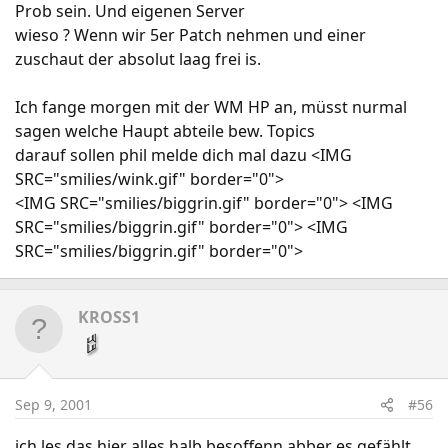
Prob sein. Und eigenen Server
wieso ? Wenn wir 5er Patch nehmen und einer
zuschaut der absolut laag frei is.
Ich fange morgen mit der WM HP an, müsst nurmal
sagen welche Haupt abteile bew. Topics
darauf sollen phil melde dich mal dazu <IMG
SRC="smilies/wink.gif" border="0">
<IMG SRC="smilies/biggrin.gif" border="0"> <IMG
SRC="smilies/biggrin.gif" border="0"> <IMG
SRC="smilies/biggrin.gif" border="0">
KROSS1
Sep 9, 2001
#56
ich les das hier alles halb besoffenn abber es gefählt