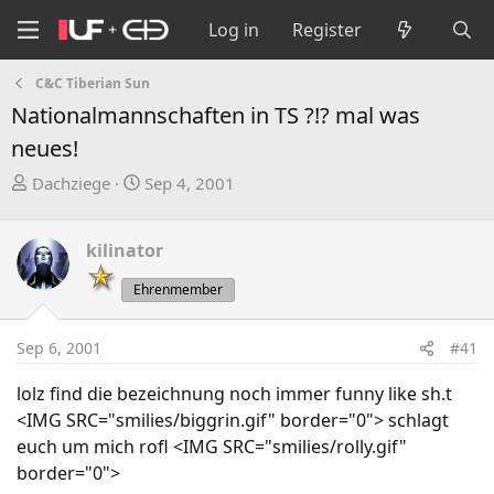
Log in
Register
C&C Tiberian Sun
Nationalmannschaften in TS ?!? mal was
neues!
T
S
Dachziege
Sep 4, 2001
h
t
r
a
kilinator
e
r
a
t
Ehrenmember
d
d
s
a
Sep 6, 2001
#41
t
t
a
e
lolz find die bezeichnung noch immer funny like sh.t
r
<IMG SRC="smilies/biggrin.gif" border="0"> schlagt
t
euch um mich rofl <IMG SRC="smilies/rolly.gif"
e
border="0">
r