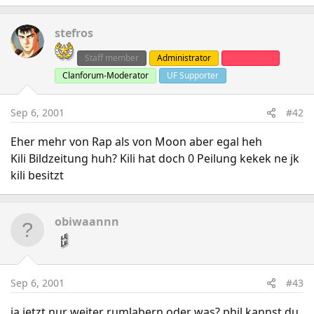
stefros
Staff member
Administrator
Clanleader
Clanforum-Moderator
UF Supporter
Sep 6, 2001
#42
Eher mehr von Rap als von Moon aber egal heh
Kili Bildzeitung huh? Kili hat doch 0 Peilung kekek ne jk
kili besitzt
obiwaannn
Sep 6, 2001
#43
ja jetzt nur weiter rumlabern oder was? phil kannst du