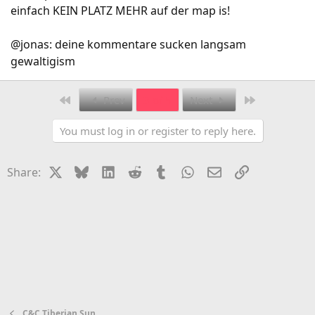
einfach KEIN PLATZ MEHR auf der map is!
@jonas: deine kommentare sucken langsam
gewaltigism
First
Last
Prev
3 of 5
Next
You must log in or register to reply here.
X
Bluesky
LinkedIn
Reddit
Tumblr
WhatsApp
Email
Link
Share:
C&C Tiberian Sun