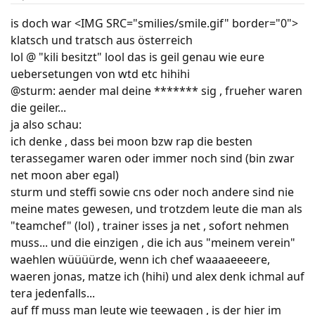
is doch war <IMG SRC="smilies/smile.gif" border="0">
klatsch und tratsch aus österreich
lol @ "kili besitzt" lool das is geil genau wie eure
uebersetungen von wtd etc hihihi
@sturm: aender mal deine ******* sig , frueher waren
die geiler...
ja also schau:
ich denke , dass bei moon bzw rap die besten
terassegamer waren oder immer noch sind (bin zwar
net moon aber egal)
sturm und steffi sowie cns oder noch andere sind nie
meine mates gewesen, und trotzdem leute die man als
"teamchef" (lol) , trainer isses ja net , sofort nehmen
muss... und die einzigen , die ich aus "meinem verein"
waehlen wüüüürde, wenn ich chef waaaaeeeere,
waeren jonas, matze ich (hihi) und alex denk ichmal auf
tera jedenfalls...
auf ff muss man leute wie teewagen , is der hier im