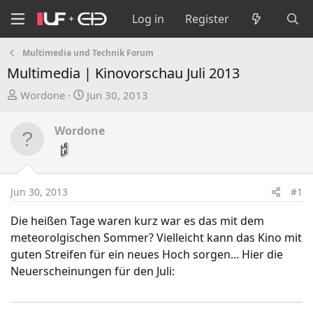
Log in
Register
Multimedia und Technik Forum
Multimedia | Kinovorschau Juli 2013
T
S
Wordone
Jun 30, 2013
h
t
r
a
Wordone
e
r
a
t
d
d
s
a
Jun 30, 2013
#1
t
t
a
e
Die heißen Tage waren kurz war es das mit dem
r
meteorolgischen Sommer? Vielleicht kann das Kino mit
t
guten Streifen für ein neues Hoch sorgen... Hier die
e
Neuerscheinungen für den Juli:
r