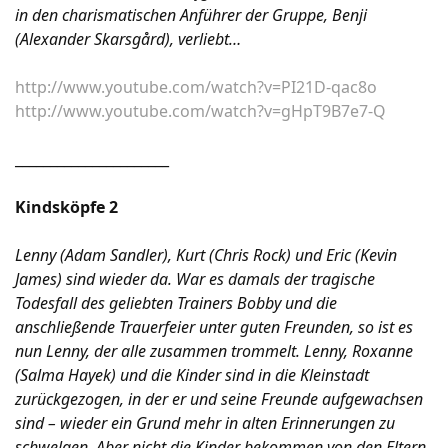
in den charismatischen Anführer der Gruppe, Benji
(Alexander Skarsgård), verliebt…
http://www.youtube.com/watch?v=PI21D-qac8o
http://www.youtube.com/watch?v=gHpT9B7e7-Q
______________________
Kindsköpfe 2
Lenny (Adam Sandler), Kurt (Chris Rock) und Eric (Kevin
James) sind wieder da. War es damals der tragische
Todesfall des geliebten Trainers Bobby und die
anschließende Trauerfeier unter guten Freunden, so ist es
nun Lenny, der alle zusammen trommelt. Lenny, Roxanne
(Salma Hayek) und die Kinder sind in die Kleinstadt
zurückgezogen, in der er und seine Freunde aufgewachsen
sind – wieder ein Grund mehr in alten Erinnerungen zu
schwelgen. Aber nicht die Kinder bekommen von den Eltern