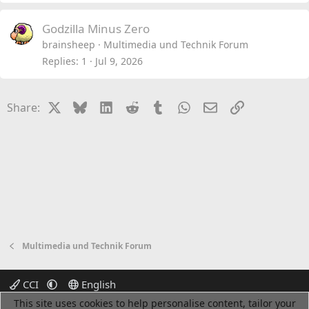
Godzilla Minus Zero
brainsheep
Multimedia und Technik Forum
Replies
1
Jul 9, 2026
X
Bluesky
LinkedIn
Reddit
Tumblr
WhatsApp
Email
Link
Share:
Multimedia und Technik Forum
CCI
English
This site uses cookies to help personalise content, tailor your