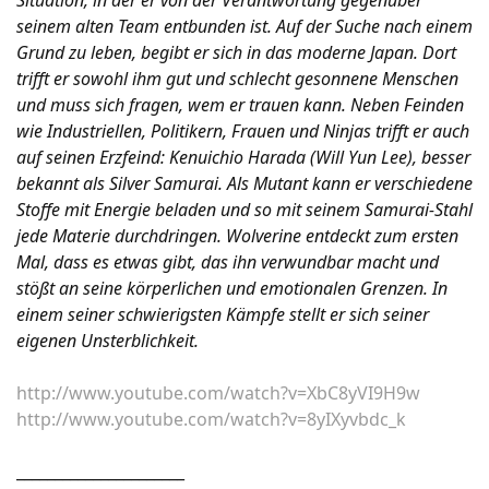
Situation, in der er von der Verantwortung gegenüber
seinem alten Team entbunden ist. Auf der Suche nach einem
Grund zu leben, begibt er sich in das moderne Japan. Dort
trifft er sowohl ihm gut und schlecht gesonnene Menschen
und muss sich fragen, wem er trauen kann. Neben Feinden
wie Industriellen, Politikern, Frauen und Ninjas trifft er auch
auf seinen Erzfeind: Kenuichio Harada (Will Yun Lee), besser
bekannt als Silver Samurai. Als Mutant kann er verschiedene
Stoffe mit Energie beladen und so mit seinem Samurai-Stahl
jede Materie durchdringen. Wolverine entdeckt zum ersten
Mal, dass es etwas gibt, das ihn verwundbar macht und
stößt an seine körperlichen und emotionalen Grenzen. In
einem seiner schwierigsten Kämpfe stellt er sich seiner
eigenen Unsterblichkeit.
http://www.youtube.com/watch?v=XbC8yVI9H9w
http://www.youtube.com/watch?v=8yIXyvbdc_k
______________________