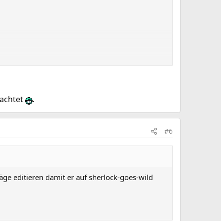
eachtet
.
ich anderen Games die derzeit angesagt sind.
#6
räge editieren damit er auf sherlock-goes-wild