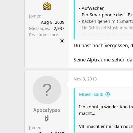
- Aufwachen
- Per Smartphone das UF 
Joined
- Kacken gehen mit Smart
Aug 8, 2009
- Ne Schüssel Müsli inhal
Messages
2,937
- Duschen ausfallen lassen
Reaction score
- Bis früh morgens am PC 
30
Du hast noch vergessen, d
- Beim Schlafengehen no
Seine Alpträume sehen dan
@ Topic wäre auch dann da
Nov 3, 2013
Das UF wird dadurch nich
Muesli said:
Ich könnt ja wieder Apo tr
Apocalypso
macht...
Vlt. macht er mir dan noc
Joined