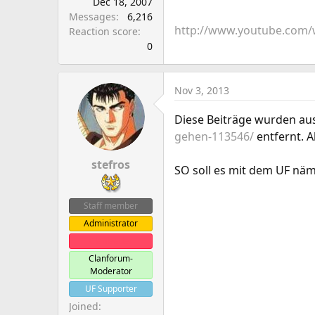
Dec 18, 2007
Messages
6,216
http://www.youtube.com
Reaction score
0
Nov 3, 2013
Diese Beiträge wurden au
gehen-113546/
entfernt. A
stefros
SO soll es mit dem UF näm
Staff member
Administrator
Clanleader
Clanforum-
Moderator
UF Supporter
Joined