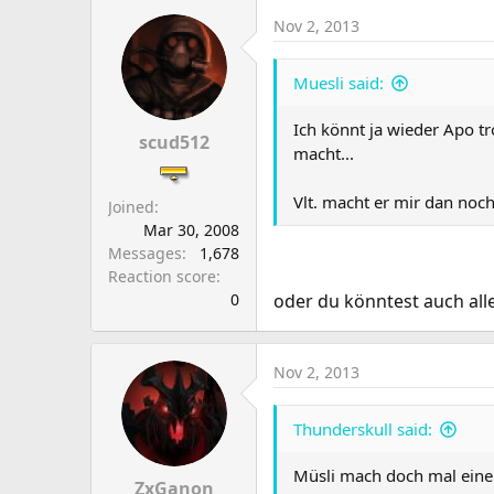
Nov 2, 2013
Muesli said:
Ich könnt ja wieder Apo tr
scud512
macht...
Vlt. macht er mir dan noc
Joined
Mar 30, 2008
Messages
1,678
Reaction score
0
oder du könntest auch alle
Nov 2, 2013
Thunderskull said:
Müsli mach doch mal einen
ZxGanon