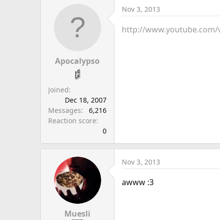
Nov 3, 2013
http://www.youtube.co
Apocalypso
Joined
Dec 18, 2007
Messages
6,216
Reaction score
0
Nov 3, 2013
awww :3
Muesli