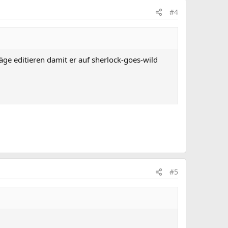
#4
räge editieren damit er auf sherlock-goes-wild
#5