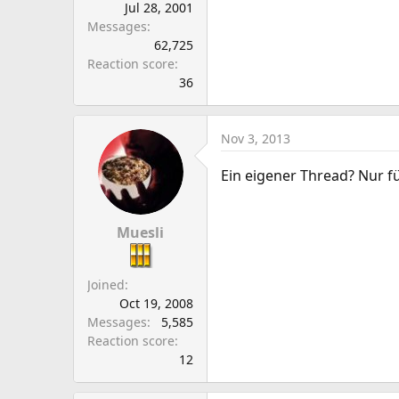
Jul 28, 2001
Messages
62,725
Reaction score
36
Nov 3, 2013
Ein eigener Thread? Nur f
Muesli
Joined
Oct 19, 2008
Messages
5,585
Reaction score
12