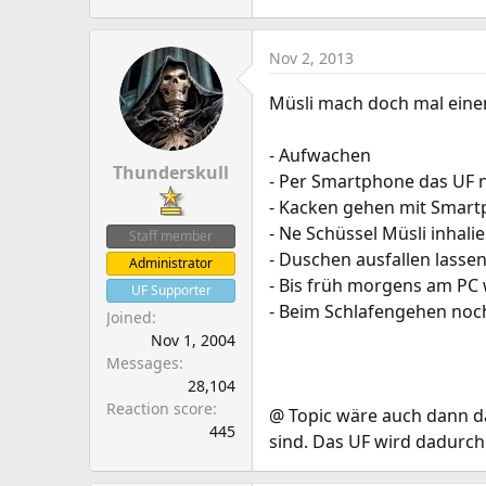
Nov 2, 2013
Müsli mach doch mal einen
- Aufwachen
Thunderskull
- Per Smartphone das UF 
- Kacken gehen mit Smart
- Ne Schüssel Müsli inhal
Staff member
- Duschen ausfallen lasse
Administrator
- Bis früh morgens am PC 
UF Supporter
- Beim Schlafengehen no
Joined
Nov 1, 2004
Messages
28,104
Reaction score
@ Topic wäre auch dann da
445
sind. Das UF wird dadurch