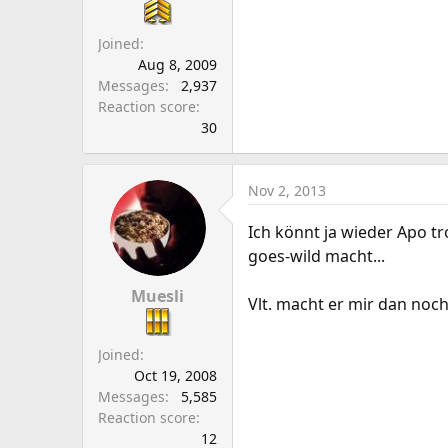
a
e
r
Joined
t
Aug 8, 2009
e
Messages
2,937
r
Reaction score
30
Nov 2, 2013
Ich könnt ja wieder Apo tr
goes-wild macht...
Muesli
Vlt. macht er mir dan noc
Joined
Oct 19, 2008
Messages
5,585
Reaction score
12