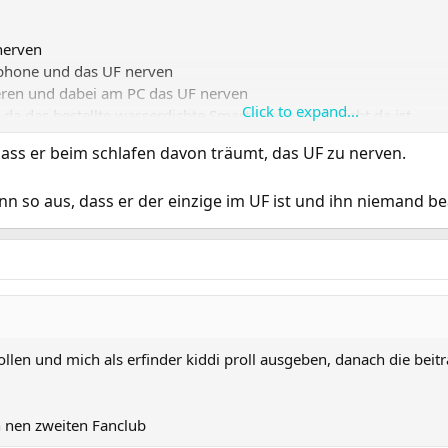
nerven
phone und das UF nerven
ieren und dabei am PC das UF nerven
Click to expand...
 da das bestellte wasserdichte Smartphone noch nicht da ist
weiter das UF nerven
ass er beim schlafen davon träumt, das UF zu nerven.
ch ne Runde Uf nerven mit dem Smartphone
n so aus, dass er der einzige im UF ist und ihn niemand b
für die alten C&C Teile wieder mehr zu pushen neben den natürl
t untergehen
ollen und mich als erfinder kiddi proll ausgeben, danach die beit
h nen zweiten Fanclub