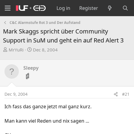
Log in
Register
C&C Alarmstufe Rot 3 und Der Aufstand
Mark Skaggs spricht über Community
Support in SuM und geht ein auf Red Alert 3
T
S
MrYuRi
Dec 8, 2004
h
t
r
a
Sleepy
e
r
a
t
d
d
s
a
Dec 9, 2004
#21
t
t
a
e
Ich fass das ganze jetzt mal ganz kurz.
r
t
Man kann viel Reden und nix sagen ...
e
r