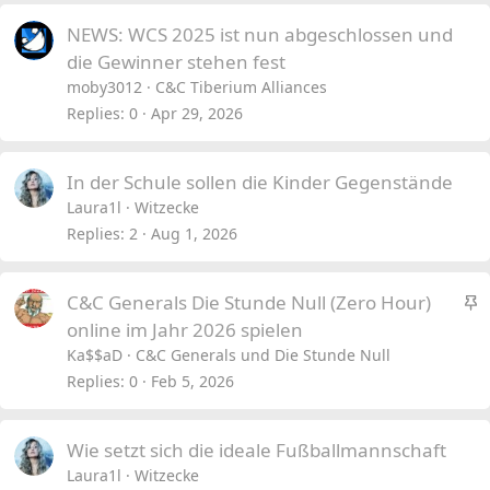
NEWS: WCS 2025 ist nun abgeschlossen und
die Gewinner stehen fest
moby3012
C&C Tiberium Alliances
Replies
0
Apr 29, 2026
In der Schule sollen die Kinder Gegenstände
Laura1l
Witzecke
Replies
2
Aug 1, 2026
S
C&C Generals Die Stunde Null (Zero Hour)
t
online im Jahr 2026 spielen
i
Ka$$aD
C&C Generals und Die Stunde Null
c
Replies
0
Feb 5, 2026
k
y
Wie setzt sich die ideale Fußballmannschaft
Laura1l
Witzecke