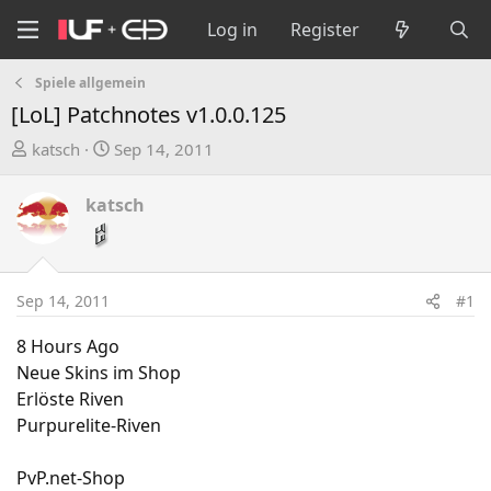
Log in
Register
Spiele allgemein
[LoL] Patchnotes v1.0.0.125
T
S
katsch
Sep 14, 2011
h
t
r
a
katsch
e
r
a
t
d
d
s
a
Sep 14, 2011
#1
t
t
a
e
8 Hours Ago
r
Neue Skins im Shop
t
Erlöste Riven
e
Purpurelite-Riven
r
PvP.net-Shop