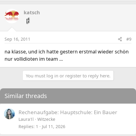
eine besondere Skin für Jarvan IV
Gold (Top 3 %) – Zwischen 1519 und 1898 (3v3: 1490-
katsch
1699, Eigenes Team 5v5: 1500-1749) : ein in Gold
gefasstes Beschwörersymbol, ein Goldbanner im
Beschwörerprofil, ein Goldabzeichen in den Foren und
eine besondere Skin für Jarvan IV
Sep 16, 2011
#9
Silber (Top 10 %) – Zwischen 1399 und 1518 (3v3:
1410-1489, Eigenes Team 5v5: 1400-1499) : ein in
na klasse, und ich hatte gestern erstmal wieder schön
Silber gefasstes Beschwörersymbol und ein
nur vollidioten im team ...
Silberbanner im Beschwörerprofil
Bronze (Top 25 %) – Zwischen 1249 und 1398 (3v3:
1249-1399, Eigenes Team 5v5: 1249-1399): ein
You must log in or register to reply here.
Bronzebanner im Beschwörerprofil
Similar threads
Rechenaufgabe: Hauptschule: Ein Bauer
Laura1l
Witzecke
Replies
1
Jul 11, 2026