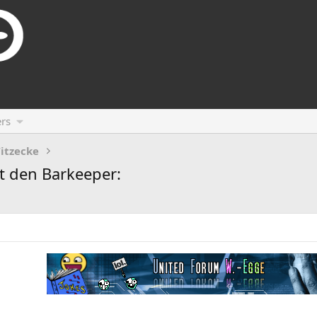
rs
itzecke
t den Barkeeper: