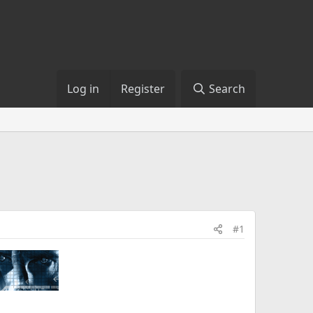
Log in
Register
Search
#1