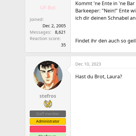
a
e
Kommt 'ne Ente in 'ne Bar
UF-Bot
r
Barkeeper: "Nein!" Ente w
t
ich dir deinen Schnabel an
Joined
e
Dec 2, 2005
r
Messages
8,621
Reaction score
Findet ihr den auch so geil
35
Dec 10, 2023
Hast du Brot, Laura?
stefros
Staff member
Administrator
Clanleader