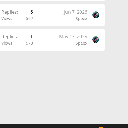
Replies
6
Jun 7, 2026
Views
562
Speex
Replies
1
May 13, 2025
Views
578
Speex