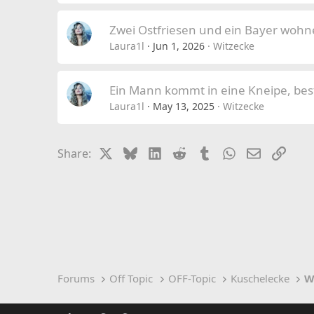
Zwei Ostfriesen und ein Bayer wohn
Laura1l
Jun 1, 2026
Witzecke
Ein Mann kommt in eine Kneipe, best
Laura1l
May 13, 2025
Witzecke
X
Bluesky
LinkedIn
Reddit
Tumblr
WhatsApp
Email
Link
Share:
Forums
Off Topic
OFF-Topic
Kuschelecke
W