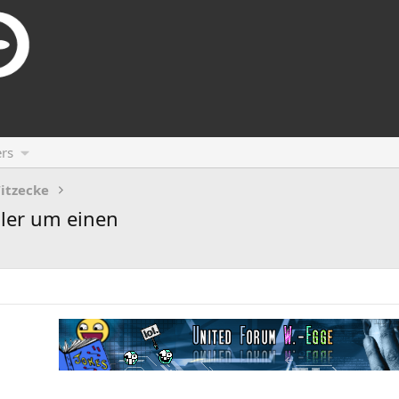
rs
itzecke
ler um einen