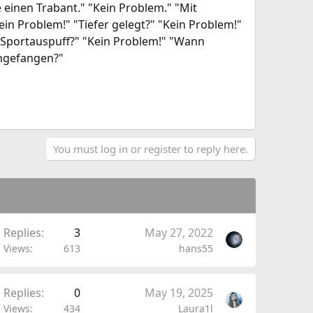
einen Trabant." "Kein Problem." "Mit
ein Problem!" "Tiefer gelegt?" "Kein Problem!"
d Sportauspuff?" "Kein Problem!" "Wann
angefangen?"
You must log in or register to reply here.
Replies
3
May 27, 2022
Views
613
hans55
Replies
0
May 19, 2025
Views
434
Laura1l