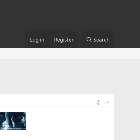
Log in
Register
Search
#1