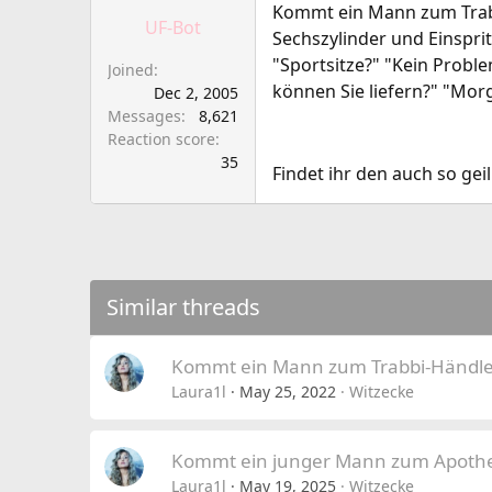
a
e
Kommt ein Mann zum Trabbi
UF-Bot
r
Sechszylinder und Einsprit
t
"Sportsitze?" "Kein Probl
Joined
e
können Sie liefern?" "Mor
Dec 2, 2005
r
Messages
8,621
Reaction score
35
Findet ihr den auch so geil
Similar threads
Kommt ein Mann zum Trabbi-Händle
Laura1l
May 25, 2022
Witzecke
Kommt ein junger Mann zum Apothe
Laura1l
May 19, 2025
Witzecke