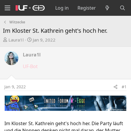
Log in
Register
Witzecke
Im Kloster St. Kathrein geht's hoch her.
T
S
Laura1l
Jan 9, 2022
h
t
r
a
Laura1l
e
r
a
t
UF-Bot
d
d
s
a
t
t
Jan 9, 2022
#1
a
e
r
t
e
r
Im Kloster St. Kathrein geht's hoch her. Die Party läuft
und die Nonnen denken nicht mal daran, der Mutter