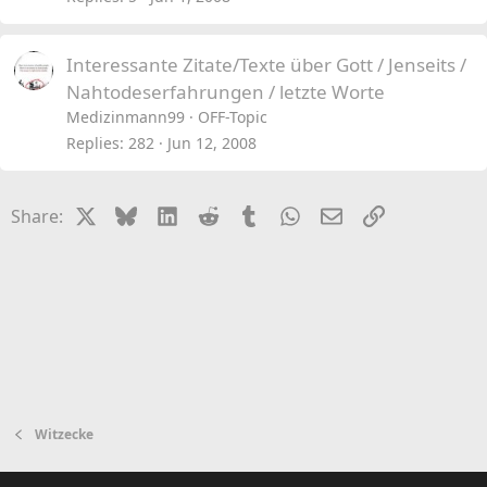
Interessante Zitate/Texte über Gott / Jenseits /
Nahtodeserfahrungen / letzte Worte
Medizinmann99
OFF-Topic
Replies
282
Jun 12, 2008
X
Bluesky
LinkedIn
Reddit
Tumblr
WhatsApp
Email
Link
Share:
Witzecke