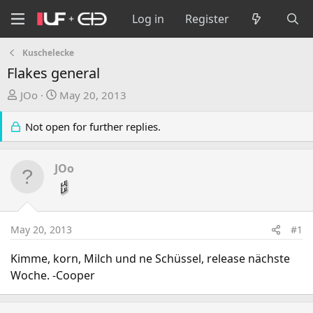
Log in
Register
Kuschelecke
Flakes general
T
S
JOo
May 20, 2013
h
t
r
a
Not open for further replies.
e
r
a
t
JOo
d
d
s
a
t
t
a
e
May 20, 2013
#1
r
t
Kimme, korn, Milch und ne Schüssel, release nächste
e
Woche. -Cooper
r