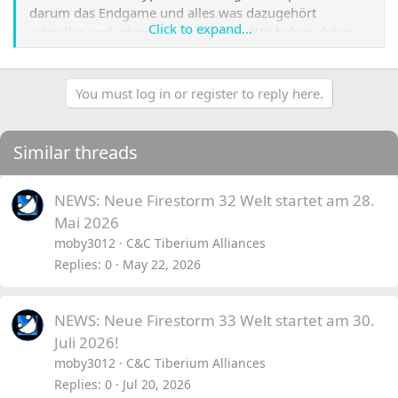
darum das Endgame und alles was dazugehört
Click to expand...
schneller und intensiver zu erleben. Wir haben daher
die Welt entsprechend angepasst, aufgrund dessen ein
schnelleres und spannenderes Spiel entstehen wird.
You must log in or register to reply here.
Startplatz Vorabanmeldungen startet am Freitag
den 29. April um 16:00 Uhr
Similar threads
• Nur Platz für 1.000 Spieler – First Come, First Serve
Prinzip.
• Eine wesentlich kompaktere und intensivere Welt, die
NEWS: Neue Firestorm 32 Welt startet am 28.
sich auf frühe Konfliktphasen und Allianzstrategien
Mai 2026
konzentriert.
moby3012
C&C Tiberium Alliances
• Alle Timer (z.B. Basisschutz und Noob Protection,
Replies
0
May 22, 2026
Bewegungsregeneration usw) wurden deutlich
verkürzt, um ein schnelleres Gameplay zu ermöglichen.
• Der Level für die Festung der Vergessenen wurde
NEWS: Neue Firestorm 33 Welt startet am 30.
deutlich gesenkt.
Juli 2026!
• Die erste Allianz, die das Endgame in dieser Welt
moby3012
C&C Tiberium Alliances
abschließt, erhält eine brandneue Medaille. Pro Speed
World, wird nur eine Medaille, an die erste Allianz
Replies
0
Jul 20, 2026