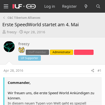
Log in
Register
C&C Tiberium Alliances
Erste SpeedWorld startet am 4. Mai
T
S
freezy
Apr 28, 2016
h
t
r
a
freezy
e
r
a
t
Staff member
Administrator
Clanleader
d
d
UF Supporter
s
a
t
t
Apr 28, 2016
#1
a
e
r
Commander,
t
e
Wir freuen uns, die erste Speed World Ankündigen zu
r
können.
In diesem neuen Typen von Welt geht es speziell