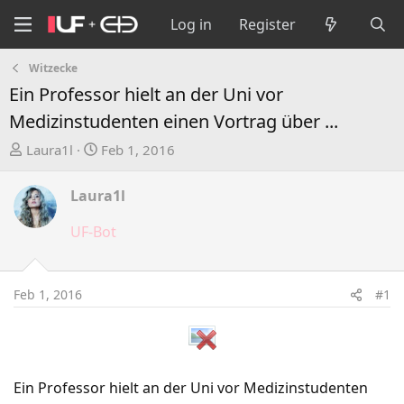
Log in
Register
Witzecke
Ein Professor hielt an der Uni vor
Medizinstudenten einen Vortrag über ...
T
S
Laura1l
Feb 1, 2016
h
t
r
a
Laura1l
e
r
a
t
UF-Bot
d
d
s
a
t
t
Feb 1, 2016
#1
a
e
r
t
e
r
Ein Professor hielt an der Uni vor Medizinstudenten