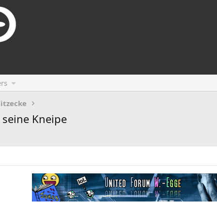
rs
itzecke
 seine Kneipe