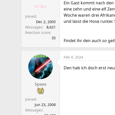
a
e
Ein Gast kommt nach den F
UF-Bot
r
eine zehn und eine elf Zen
t
Woche waren drei Afrikane
Joined
e
und lässt die Hose runter.
Dec 2, 2005
r
Messages
8,621
Reaction score
35
Findet ihr den auch so geil
Feb 4, 2024
Den hab ich doch erst neu
Speex
Joined
Jun 23, 2008
Messages