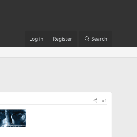
Log in
Register
Search
#1