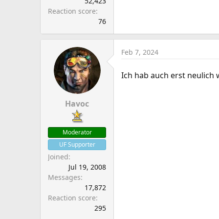
52,423
Reaction score
76
Feb 7, 2024
Ich hab auch erst neulich 
Havoc
Moderator
UF Supporter
Joined
Jul 19, 2008
Messages
17,872
Reaction score
295