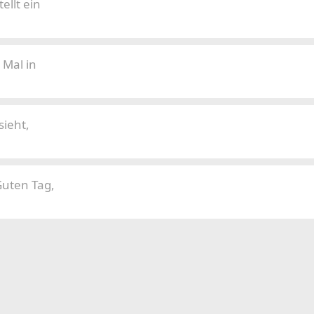
ellt ein
Mal in
sieht,
Guten Tag,