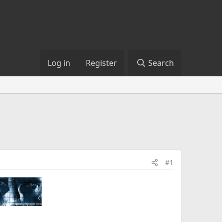
Log in
Register
Search
#1