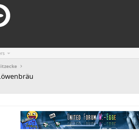
rs
itzecke
 Löwenbräu