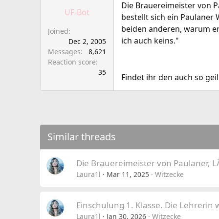
a
e
Die Brauereimeister von P
UF-Bot
r
bestellt sich ein Paulane
t
beiden anderen, warum er d
Joined
e
ich auch keins."
Dec 2, 2005
r
Messages
8,621
Reaction score
35
Findet ihr den auch so geil
Similar threads
Die Brauereimeister von Paulaner,
Laura1l
Mar 11, 2025
Witzecke
Einschulung 1. Klasse. Die Lehrerin w
Laura1l
Jan 30, 2026
Witzecke