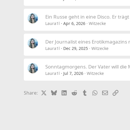
Ein Russe geht in eine Disco. Er trägt
Laura1l
Apr 6, 2026
Witzecke
Der Journalist eines Erotikmagazins
Laura1l
Dec 29, 2025
Witzecke
Sonntagmorgens. Der Vater will die 
Laura1l
Jul 7, 2026
Witzecke
X
Bluesky
LinkedIn
Reddit
Tumblr
WhatsApp
Email
Link
Share: