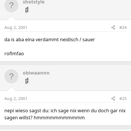
shotstyle
Aug 2, 2001
#24
da is aba eina verdammt neidisch / sauer
roflmfao
obiwaannn
Aug 2, 2001
#25
nepi wieso sagst du: ich sage nix wenn du doch gar nix
sagen willst? hmmmmmmmmmmm