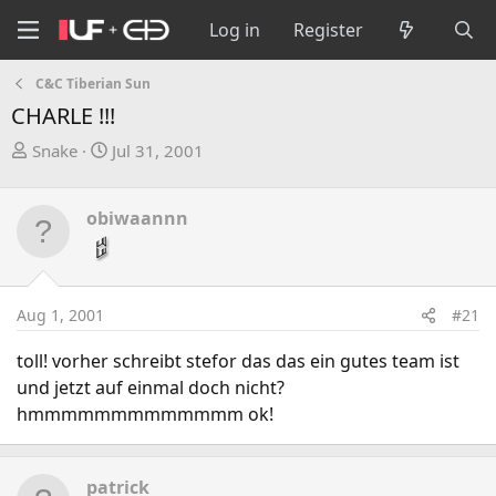
Log in
Register
C&C Tiberian Sun
CHARLE !!!
T
S
Snake
Jul 31, 2001
h
t
r
a
obiwaannn
e
r
a
t
d
d
s
a
Aug 1, 2001
#21
t
t
a
e
toll! vorher schreibt stefor das das ein gutes team ist
r
und jetzt auf einmal doch nicht?
t
hmmmmmmmmmmmmm ok!
e
r
patrick