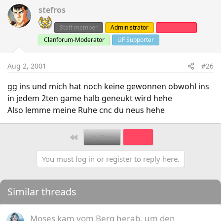
stefros
Staff member
Administrator
Clanleader
Clanforum-Moderator
UF Supporter
Aug 2, 2001
#26
gg ins und mich hat noch keine gewonnen obwohl ins
in jedem 2ten game halb geneukt wird hehe
Also lemme meine Ruhe cnc du neus hehe
First
Prev
2 of 2
You must log in or register to reply here.
Similar threads
Moses kam vom Berg herab, um den