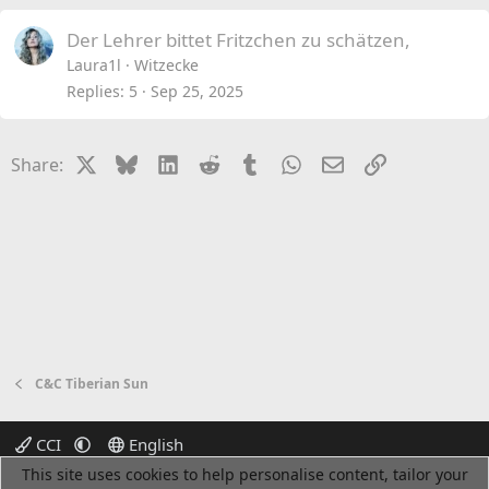
Der Lehrer bittet Fritzchen zu schätzen,
Laura1l
Witzecke
Replies
5
Sep 25, 2025
X
Bluesky
LinkedIn
Reddit
Tumblr
WhatsApp
Email
Link
Share:
C&C Tiberian Sun
CCI
English
This site uses cookies to help personalise content, tailor your
Terms and rules
Privacy policy
Help
Home
R