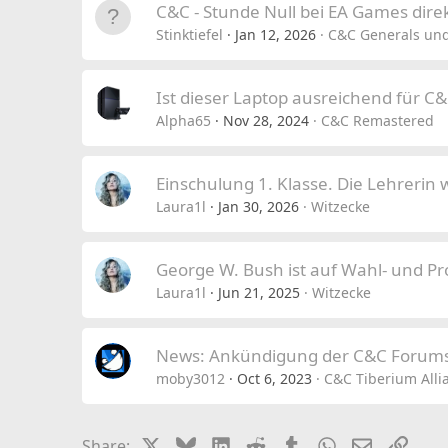
C&C - Stunde Null bei EA Games dire
Stinktiefel
Jan 12, 2026
C&C Generals und
Ist dieser Laptop ausreichend für C
Alpha65
Nov 28, 2024
C&C Remastered
Einschulung 1. Klasse. Die Lehrerin w
Laura1l
Jan 30, 2026
Witzecke
George W. Bush ist auf Wahl- und 
Laura1l
Jun 21, 2025
Witzecke
News: Ankündigung der C&C Forums
moby3012
Oct 6, 2023
C&C Tiberium Alli
X
Bluesky
LinkedIn
Reddit
Tumblr
WhatsApp
Email
Link
Share: