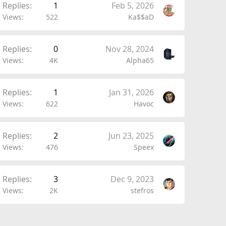
Replies
1
Feb 5, 2026
Views
522
Ka$$aD
Replies
0
Nov 28, 2024
Views
4K
Alpha65
Replies
1
Jan 31, 2026
Views
622
Havoc
Replies
2
Jun 23, 2025
Views
476
Speex
Replies
3
Dec 9, 2023
Views
2K
stefros