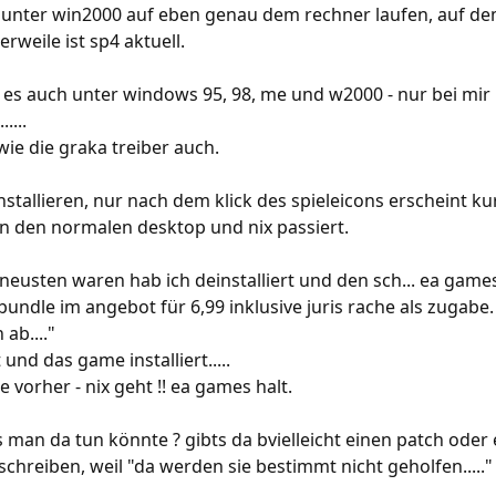
unter win2000 auf eben genau dem rechner laufen, auf dem i
rweile ist sp4 aktuell.
 es auch unter windows 95, 98, me und w2000 - nur bei mir n
....
owie die graka treiber auch.
nstallieren, nur nach dem klick des spieleicons erscheint k
in den normalen desktop und nix passiert.
 neusten waren hab ich deinstalliert und den sch... ea games
undle im angebot für 6,99 inklusive juris rache als zugabe
ab...."
und das game installiert.....
e vorher - nix geht !! ea games halt.
 man da tun könnte ? gibts da bvielleicht einen patch oder 
chreiben, weil "da werden sie bestimmt nicht geholfen....." 