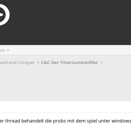
rs
and and Conquer
C&C Der Tiberiumkonflikt
er thread behandelt die probs mit dem spiel unter windows 