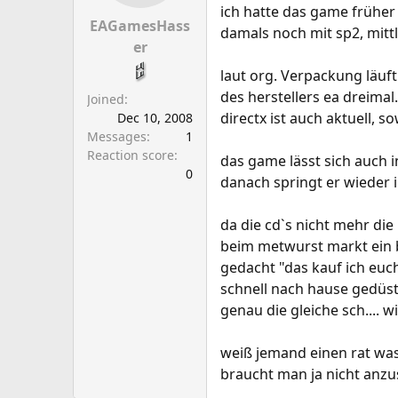
a
e
ich hatte das game früher 
r
EAGamesHass
damals noch mit sp2, mittle
t
er
e
laut org. Verpackung läuft
r
des herstellers ea dreimal...
Joined
directx ist auch aktuell, s
Dec 10, 2008
Messages
1
Reaction score
das game lässt sich auch i
0
danach springt er wieder 
da die cd`s nicht mehr die
beim metwurst markt ein b
gedacht "das kauf ich euch 
schnell nach hause gedüst 
genau die gleiche sch.... wi
weiß jemand einen rat was
braucht man ja nicht anzus