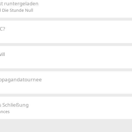
kt runtergeladen
 Die Stunde Null
&C?
ill
Propagandatournee
 Schließung
ances