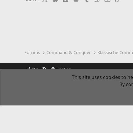
Forums
Command & Conquer
Klassische Comm
CCI
English
This site uses cookies to he
By con