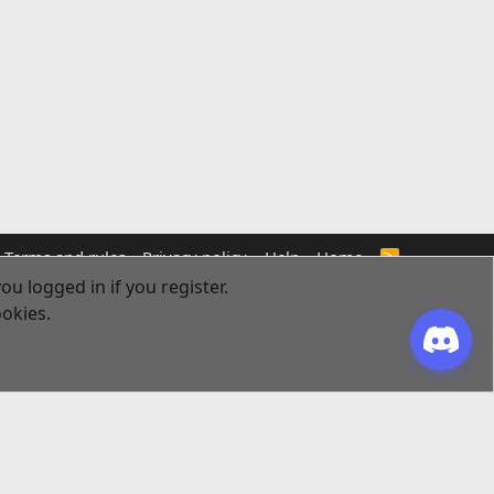
Terms and rules
Privacy policy
Help
Home
R
S
ou logged in if you register.
S
ookies.