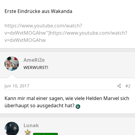
Erste Eindrücke aus Wakanda
https://www.youtube.com/watch?
v=dxWvtMOGAhw"]https://www.youtube.com/watch?
v=dxWvtMOGAhw
AmeRiZe
WERWURST!
Jun 10, 2017
#2
Kann mir mal einer sagen, wie viele Helden Marvel sich
überhaupt so ausgedacht hat?
Lunak