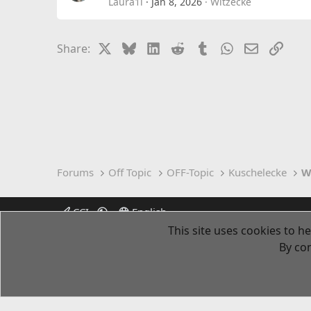
Laura1l
Jan 8, 2026
Witzecke
X
Bluesky
LinkedIn
Reddit
Tumblr
WhatsApp
Email
Link
Share:
Forums
Off Topic
OFF-Topic
Kuschelecke
W
CCI
English
This site uses cookies to he
By con