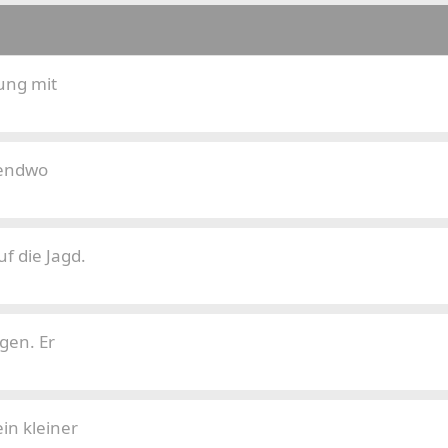
ung mit
gendwo
 die Jagd.
gen. Er
in kleiner