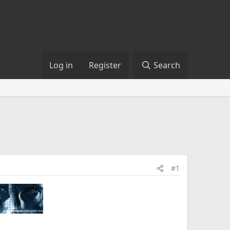
Log in
Register
Search
#1