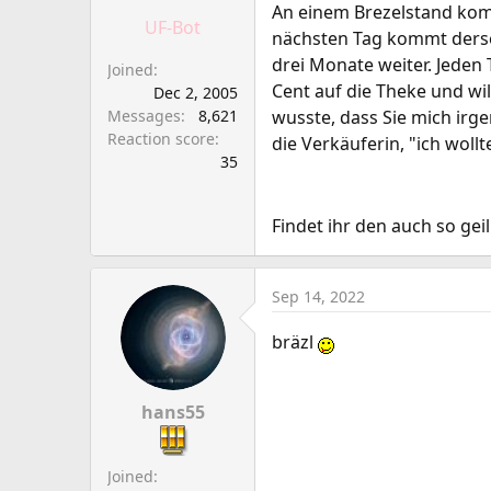
a
e
An einem Brezelstand komm
UF-Bot
r
nächsten Tag kommt dersel
t
drei Monate weiter. Jeden
Joined
e
Cent auf die Theke und wil
Dec 2, 2005
r
Messages
8,621
wusste, dass Sie mich irg
Reaction score
die Verkäuferin, "ich wollt
35
Findet ihr den auch so geil
Sep 14, 2022
bräzl
hans55
Joined