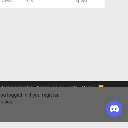
Views
558
Speex
Terms and rules
Privacy policy
Help
Home
R
S
ou logged in if you register.
S
ookies.