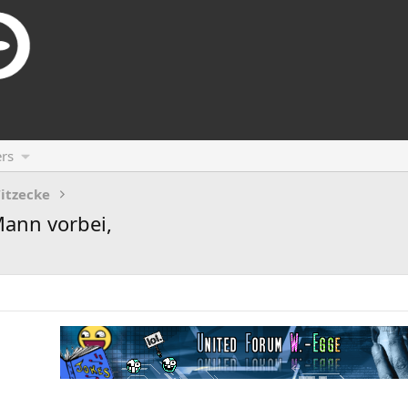
rs
itzecke
ann vorbei,