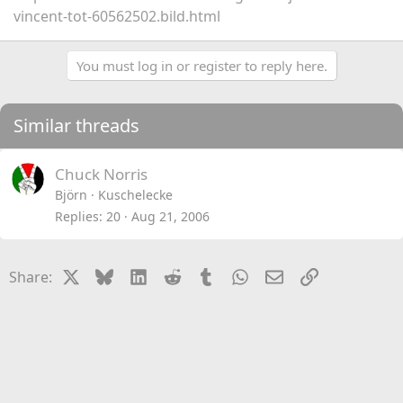
vincent-tot-60562502.bild.html
You must log in or register to reply here.
Similar threads
Chuck Norris
Björn
Kuschelecke
Replies
20
Aug 21, 2006
X
Bluesky
LinkedIn
Reddit
Tumblr
WhatsApp
Email
Link
Share: