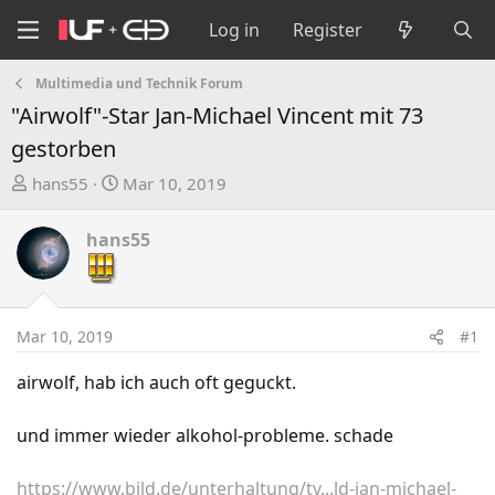
Log in
Register
Multimedia und Technik Forum
"Airwolf"-Star Jan-Michael Vincent mit 73
gestorben
T
S
hans55
Mar 10, 2019
h
t
r
a
hans55
e
r
a
t
d
d
s
a
Mar 10, 2019
#1
t
t
a
e
airwolf, hab ich auch oft geguckt.
r
t
und immer wieder alkohol-probleme. schade
e
r
https://www.bild.de/unterhaltung/tv...ld-jan-michael-