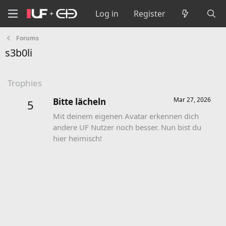
Log in
Register
Forums
s3b0li
Trophies
Mar 27, 2026
Bitte lächeln
5
Mit deinem eigenen Avatar erkennen dich
andere UF Nutzer noch besser. Nun bist du
hier heimisch!