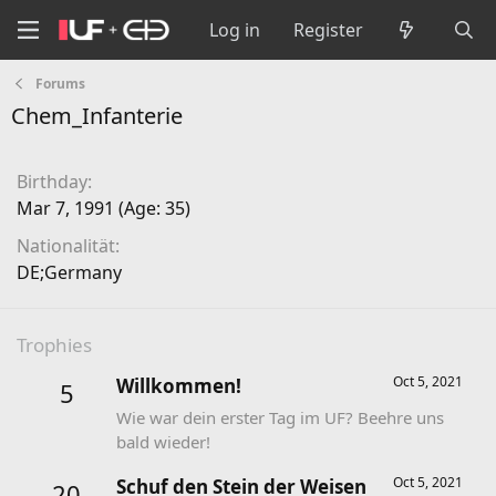
Log in
Register
Forums
Chem_Infanterie
Birthday
Mar 7, 1991 (Age: 35)
Nationalität
DE;Germany
Trophies
Oct 5, 2021
Willkommen!
5
Wie war dein erster Tag im UF? Beehre uns
bald wieder!
Oct 5, 2021
Schuf den Stein der Weisen
20