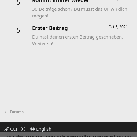
Kommt immer wieder
5
30 Beiträge schon? Du musst das UF wirklich
mögen!
Oct 5, 2021
Erster Beitrag
5
Du hast deinen ersten Beitrag geschrieben.
Weiter so!
Forums
CCI
English